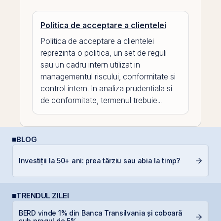
Politica de acceptare a clientelei
Politica de acceptare a clientelei
reprezinta o politica, un set de reguli
sau un cadru intern utilizat in
managementul riscului, conformitate si
control intern. In analiza prudentiala si
de conformitate, termenul trebuie...
BLOG
Investiții la 50+ ani: prea târziu sau abia la timp?
D
TRENDUL ZILEI
BERD vinde 1% din Banca Transilvania și coboară
T
sub pragul de 5%
t