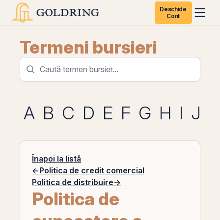
Deschide
Cont
Termeni bursieri
A
B
C
D
E
F
G
H
I
J
K
Înapoi la listă
←
Politica de credit comercial
Politica de distribuire
→
Politica de