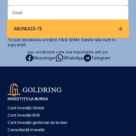
Email
ABONEAZĂ-TE
Te poți dezabona oricând. Fără SPAM. Datele tale sunt în
siguranță.
sau urmărește cele mai importante știri pe:
Messenger
WhatsApp
Telegram
INVESTIȚII LA BURSA
Cont Investiții Global
Cont Investiții BVB
Cont Investiții gestionat de broker
Consultanță Investiții