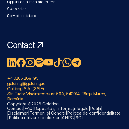
Opțiuni de alimentare extern
Swap rates
Servicii de listare
Contact
+4 0265 269 195
goldring@goldring.ro
Goldring S.A. (SSIF)
Str. Tudor Vladimirescu nr. 56A, 540014, Târgu Mureș,
România
Copyright ©2026 Goldring
Contact
|
FAQ
|
Rapoarte și informații legale
|
Petiții
|
Disclaimer
|
Termeni și Condiții
|
Politica de confidențialitate
|
Politica utilizare cookie-uri
|
ANPC
|
SOL