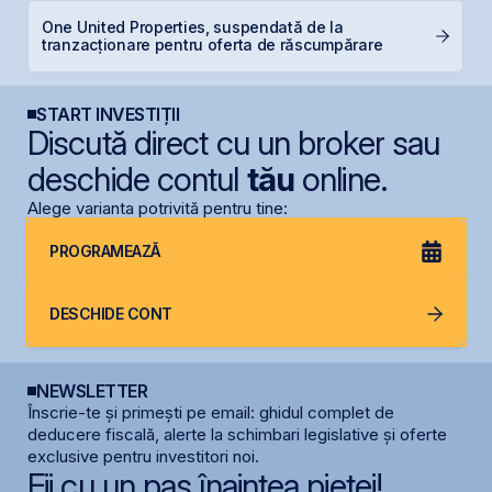
One United Properties, suspendată de la
B
tranzacționare pentru oferta de răscumpărare
a
START INVESTIȚII
Discută direct cu un broker sau
deschide contul
tău
online.
Alege varianta potrivită pentru tine:
PROGRAMEAZĂ
DESCHIDE CONT
NEWSLETTER
Înscrie-te și primești pe email: ghidul complet de
deducere fiscală, alerte la schimbari legislative și oferte
exclusive pentru investitori noi.
Fii cu un pas înaintea pieței!