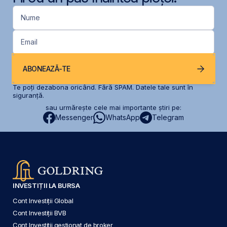
Nume
Email
ABONEAZĂ-TE
Te poți dezabona oricând. Fără SPAM. Datele tale sunt în
siguranță.
sau urmărește cele mai importante știri pe:
Messenger
WhatsApp
Telegram
INVESTIȚII LA BURSA
Cont Investiții Global
Cont Investiții BVB
Cont Investiții gestionat de broker