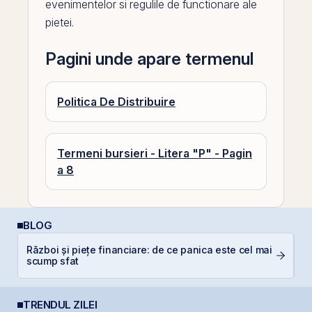
evenimentelor si regulile de functionare ale
pietei.
Pagini unde apare termenul
Politica De Distribuire
Termeni bursieri - Litera "P" - Pagin
a 8
BLOG
Război și piețe financiare: de ce panica este cel mai
RE
scump sfat
p
TRENDUL ZILEI