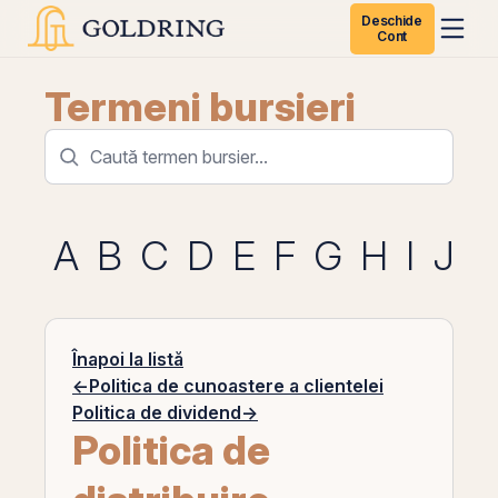
Deschide
Cont
Termeni bursieri
A
B
C
D
E
F
G
H
I
J
K
Înapoi la listă
←
Politica de cunoastere a clientelei
Politica de dividend
→
Politica de