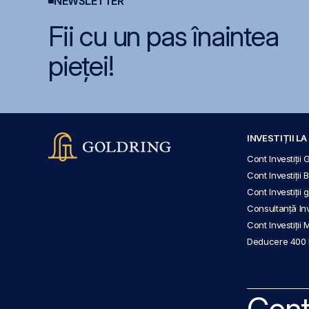
NEWSLETTER
Fii cu un pas înaintea
pieței!
INVESTIȚII L
Cont Investiții 
Cont Investiții 
Cont Investiții
Consultanță Inve
Cont Investiții 
Deducere 400
Cont