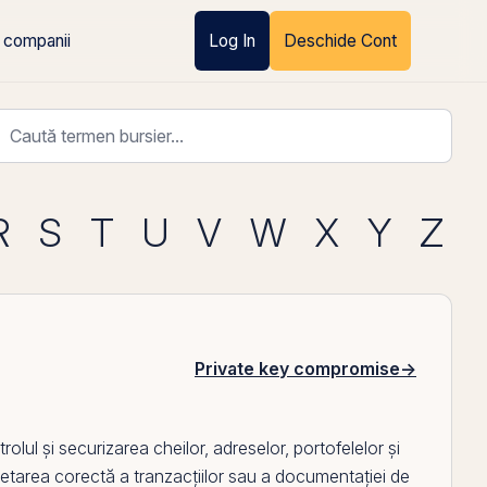
 companii
Log In
Deschide Cont
R
S
T
U
V
W
X
Y
Z
Private key compromise
→
rolul și securizarea cheilor, adreselor, portofelelor și
erpretarea corectă a tranzacțiilor sau a documentației de