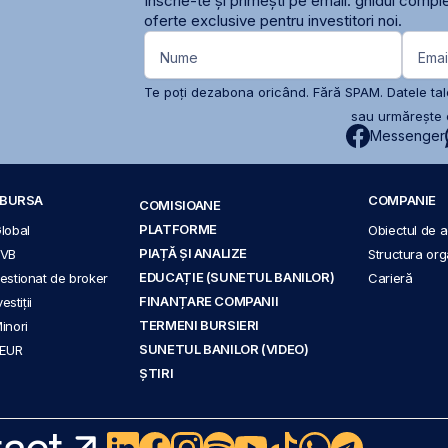
Înscrie-te și primești pe email: ghidul comple
oferte exclusive pentru investitori noi.
Nume
Emai
Te poți dezabona oricând. Fără SPAM. Datele tale
sau urmărește c
Messenger
A BURSA
COMPANIE
COMISIOANE
PLATFORME
Global
Obiectul de ac
PIAȚĂ ȘI ANALIZE
BVB
Structura org
EDUCAȚIE (SUNETUL BANILOR)
 gestionat de broker
Carieră
FINANȚARE COMPANII
stiții
TERMENI BURSIERI
Minori
SUNETUL BANILOR (VIDEO)
 EUR
ȘTIRI
act