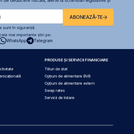
t de deducere fiscală, alerte la schimbari legislative și
ABONEAZĂ-TE
l
 sunt în siguranță.
ele mai importante știri pe:
WhatsApp
Telegram
PRODUSE ȘI SERVICII FINANCIARE
tivitate
Titluri de stat
anizațională
Opțiuni de alimentare BVB
Opțiuni de alimentare extern
Swap rates
Servicii de listare