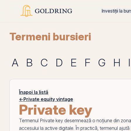
Investiții la bu
Termeni bursieri
A
B
C
D
E
F
G
H
I
Înapoi la listă
←
Private equity vintage
Private key
Termenul
Private key
desemnează o noțiune din zona p
accesului la
active
digitale. În practică, termenul ajută