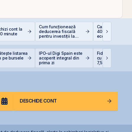
Cum funcționează
Calculator deduc
izi cont la
deducerea fiscală
400 EUR — cât
10 minute
pentru investiții la
economisești
bursă
ătește listarea
IPO-ul Digi Spain este
Fidelis din august
n pe bursele
acoperit integral din
cu dobânzi de pâ
prima zi
7,50% în lei și 6,
euro
DESCHIDE CONT