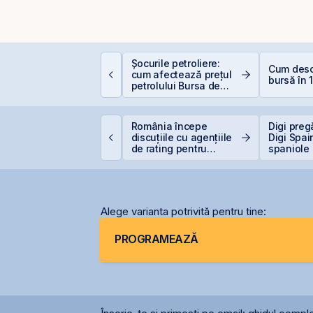
EIT-urile hoteliere –
Șocurile petroliere:
Cum desch
egislație să fie, căci
cum afectează prețul
bursă în 
acă proiecte bune
petrolului Bursa de
unt și banii se găsesc
Valori București
roducția centralei de
România începe
Digi preg
a Cernavodă, oprită
discuțiile cu agențiile
Digi Spai
ntegral din cauza
de rating pentru
spaniole
ecetei
menținerea
calificativului suveran
Alege varianta potrivită pentru tine:
PROGRAMEAZĂ