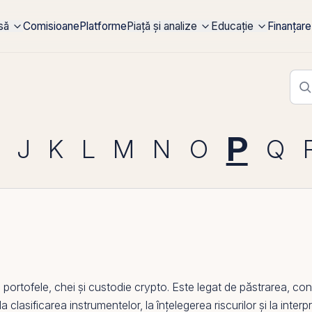
rsă
Comisioane
Platforme
Piață și analize
Educație
Finanțare
P
J
K
L
M
N
O
Q
ortofele, chei și
custodie crypto
. Este legat de păstrarea, cont
 la clasificarea instrumentelor, la înțelegerea riscurilor și la int