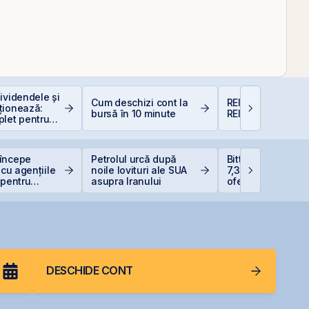
ividendele și
Cum deschizi cont la
REIT-urile agricol
ționează:
bursă în 10 minute
REIT-urile foresti
plet pentru
i în acțiuni
începe
Petrolul urcă după
Bittnet Systems a
 cu agențiile
noile lovituri ale SUA
7,33 milioane eur
 pentru
asupra Iranului
oferta de obligați
ea
BNET31E
ivului suveran
DESCHIDE CONT