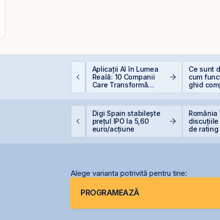
ât de sigură e bursa?
Aplicații AI în Lumea
Ce sunt d
ituri, riscuri reale și
Reală: 10 Companii
cum func
um să investești
Care Transformă
ghid com
nteligent
Industriile
investitor
ET atinge un nou
Digi Spain stabilește
România 
axim istoric, susținut
prețul IPO la 5,60
discuțiile
e acțiunile Romgaz și
euro/acțiune
de rating
MV Petrom
menținer
calificat
Alege varianta potrivită pentru tine:
PROGRAMEAZĂ