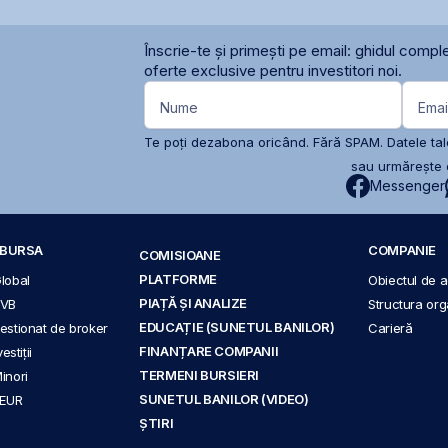
Înscrie-te și primești pe email: ghidul comple
oferte exclusive pentru investitori noi.
Nume
Emai
Te poți dezabona oricând. Fără SPAM. Datele tale
sau urmărește c
Messenger
A BURSA
COMPANIE
COMISIOANE
PLATFORME
Global
Obiectul de ac
PIAȚĂ ȘI ANALIZE
BVB
Structura org
EDUCAȚIE (SUNETUL BANILOR)
 gestionat de broker
Carieră
FINANȚARE COMPANII
stiții
TERMENI BURSIERI
Minori
SUNETUL BANILOR (VIDEO)
 EUR
ȘTIRI