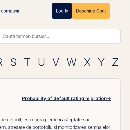
 companii
Log In
Deschide Cont
R
S
T
U
V
W
X
Y
Z
Probability of default rating migration
→
i de default, estimarea pierderii asteptate sau
ntern, stresare de portofoliu si monitorizarea semnalelor