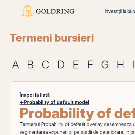
Investiții la bu
Termeni bursieri
A
B
C
D
E
F
G
H
I
Înapoi la listă
←
Probability of default model
Probability of de
Termenul
Probability of default overlay
desemneaza u
segmentarea expunerilor
pe
stadii de deteriorare. In p