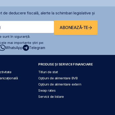
t de deducere fiscală, alerte la schimbari legislative și
ABONEAZĂ-TE
l
 sunt în siguranță.
ele mai importante știri pe:
WhatsApp
Telegram
PRODUSE ȘI SERVICII FINANCIARE
tivitate
Titluri de stat
anizațională
Opțiuni de alimentare BVB
Opțiuni de alimentare extern
Swap rates
Servicii de listare