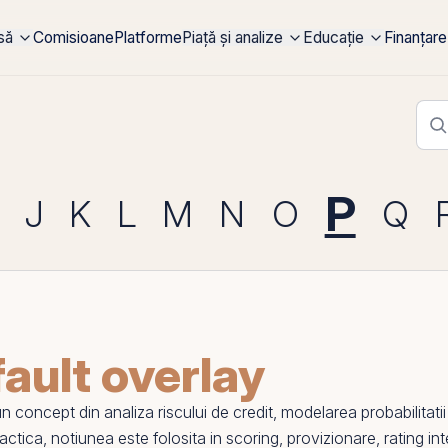
rsă
Comisioane
Platforme
Piață și analize
Educație
Finanțare
P
J
K
L
M
N
O
Q
fault overlay
n concept din
analiza riscului de credit
, modelarea probabilitati
ractica, notiunea este folosita in scoring, provizionare, rating i