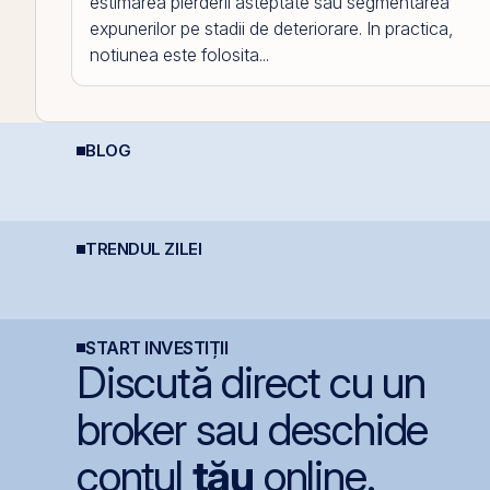
estimarea pierderii asteptate sau segmentarea
expunerilor pe stadii de deteriorare. In practica,
notiunea este folosita...
BLOG
Diferența care îți
Șocurile petroliere:
C
protejează capitalul:
cum afectează prețul
M
dividendele bat inflația
petrolului Bursa de
c
(+5% vs. −6%)
Valori București
i
TRENDUL ZILEI
BVB încheie prima
One United Properties
B
jumătate din 2026 cu
obține o hotărâre
m
BET +33% și
definitivă favorabilă
d
capitalizare record
pentru One Peninsula
O
START INVESTIȚII
Discută direct cu un
broker sau deschide
contul
tău
online.