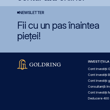
NEWSLETTER
Fii cu un pas înaintea
pieței!
INVESTIȚII L
Cont Investiții 
Cont Investiții 
Cont Investiții
Consultanță Inve
Cont Investiții 
Deducere 400