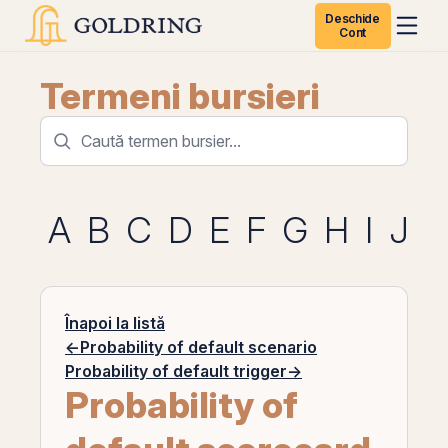
Deschide
Cont
Termeni bursieri
A
B
C
D
E
F
G
H
I
J
K
Înapoi la listă
←
Probability of default scenario
Probability of default trigger
→
Probability of