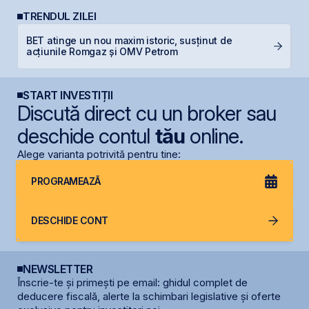
TRENDUL ZILEI
BET atinge un nou maxim istoric, susținut de
N
acțiunile Romgaz și OMV Petrom
C
START INVESTIȚII
Discută direct cu un broker sau
deschide contul
tău
online.
Alege varianta potrivită pentru tine:
PROGRAMEAZĂ
DESCHIDE CONT
NEWSLETTER
Înscrie-te și primești pe email: ghidul complet de
deducere fiscală, alerte la schimbari legislative și oferte