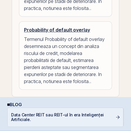
expunerilor pe stadii de deteriorare. In
practica, notiunea este folosita...
Probability of default overlay
Termenul Probability of default overlay
desemneaza un concept din analiza
riscului de credit, modelarea
probabilitatii de default, estimarea
pierderii asteptate sau segmentarea
expunerilor pe stadii de deteriorare. In
practica, notiunea este folosita...
BLOG
Data Center REIT sau REIT-ul în era Inteligenței
C
Artificiale.
p