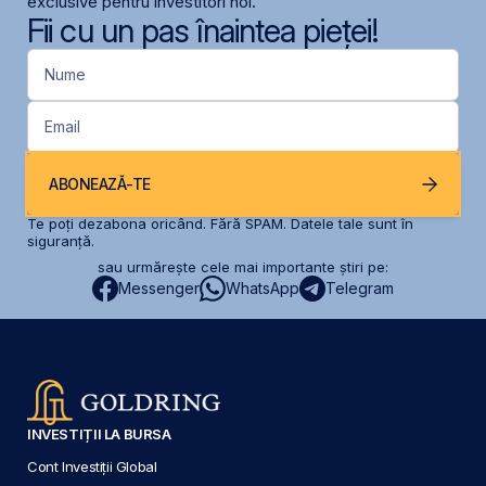
exclusive pentru investitori noi.
Fii cu un pas înaintea pieței!
Nume
Email
ABONEAZĂ-TE
Te poți dezabona oricând. Fără SPAM. Datele tale sunt în
siguranță.
sau urmărește cele mai importante știri pe:
Messenger
WhatsApp
Telegram
INVESTIȚII LA BURSA
Cont Investiții Global