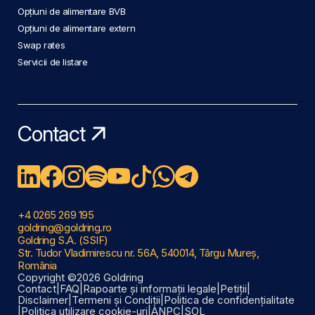
Opțiuni de alimentare BVB
Opțiuni de alimentare extern
Swap rates
Servicii de listare
Contact
+4 0265 269 195
goldring@goldring.ro
Goldring S.A. (SSIF)
Str. Tudor Vladimirescu nr. 56A, 540014, Târgu Mureș,
România
Copyright ©2026 Goldring
Contact
|
FAQ
|
Rapoarte și informații legale
|
Petiții
|
Disclaimer
|
Termeni și Condiții
|
Politica de confidențialitate
|
Politica utilizare cookie-uri
|
ANPC
|
SOL