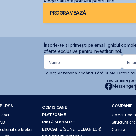
Alege varianta potrivită pentru tine:
PROGRAMEAZĂ
Înscrie-te și primești pe email: ghidul comple
oferte exclusive pentru investitori noi.
Nume
Emai
Te poți dezabona oricând. Fără SPAM. Datele tale
sau urmărește c
Messenger
A BURSA
COMPANIE
COMISIOANE
PLATFORME
Global
Obiectul de ac
PIAȚĂ ȘI ANALIZE
BVB
Structura org
EDUCAȚIE (SUNETUL BANILOR)
 gestionat de broker
Carieră