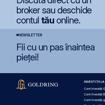
broker sau deschide
contul
tău
online.
NEWSLETTER
Fii cu un pas înaintea
pieței!
INVESTIȚII L
Cont Investiții 
Cont Investiții 
Cont Investiții