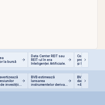
Data Center REIT sau
Contakt accelere
rea
REIT-ul în era
pregătirea pentru
or la bursă
Inteligenței Artificiale.
și listarea pe piaț
AeRO a BVB
avertizează
BVB estimează
BVB corectează u
esiunilor
lansarea
dar BET rămâne l
de investițiile
instrumentelor derivate
+47,6% de la înc
AI
prin Contrapartea
anului
Centrală la final de
2026 sau începutul lui
2027