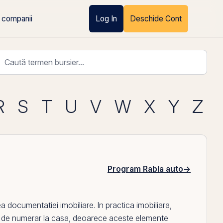
 companii
Log In
Deschide Cont
R
S
T
U
V
W
X
Y
Z
Program Rabla auto
→
a documentatiei imobiliare. In practica imobiliara,
 de numerar la casa
, deoarece aceste elemente