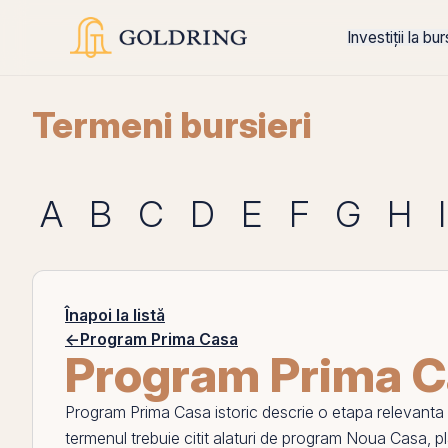
Investiții la bu
Termeni bursieri
A
B
C
D
E
F
G
H
I
Înapoi la listă
←
Program Prima Casa
Program Prima Ca
Program Prima Casa istoric
descrie o etapa relevanta pe
termenul trebuie citit alaturi de
program Noua Casa
,
p