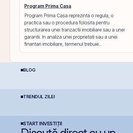
Program Prima Casa
Program Prima Casa reprezinta o regula, o
practica sau o procedura folosita pentru
structurarea unei tranzactii imobiliare sau a unei
garantii. In analiza unei proprietati sau a unei
finantari imobiliare, termenul trebuie...
BLOG
Ce sunt dividendele și
Ș
REIT-urile agricole și
cum funcționează:
c
REIT-urile forestier
ghid complet pentru
p
investitori în acțiuni
V
ă
TRENDUL ZILEI
ea
BET atinge un nou
Statul român
B
maxim istoric, susținut
pregătește finanțarea
p
de acțiunile Romgaz și
pentru achiziția
o
OMV Petrom
gazelor Neptun Deep
START INVESTIȚII
Discută direct cu un