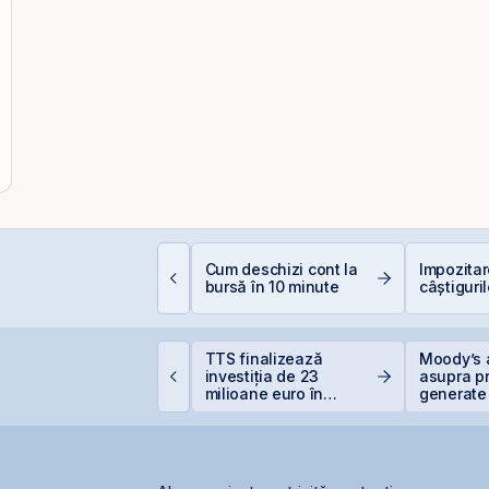
ocurile petroliere:
Cum deschizi cont la
Impozita
um afectează prețul
bursă în 10 minute
câștiguril
etrolului Bursa de
alori București
ittnet lansează oferta
TTS finalizează
Moody’s 
ublică pentru
investiția de 23
asupra pr
bligațiunile BNET31E
milioane euro în
generate 
terminalul Canopus
record în 
Constanța