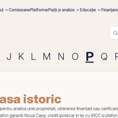
rsă
Comisioane
Platforme
Piață și analize
Educație
Finanțare
P
J
K
L
M
N
O
Q
sa istoric
ntru analiza unei proprietati, obtinerea finantarii sau verificare
lafon garantii Noua Casa
,
credit ipotecar in lei cu IRCC
si
plafon