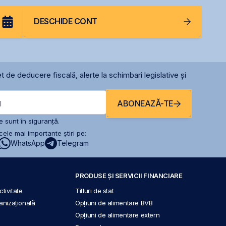
DESCHIDE CONT
t de deducere fiscală, alerte la schimbari legislative și
ABONEAZĂ-TE
l
 sunt în siguranță.
ele mai importante știri pe:
WhatsApp
Telegram
PRODUSE ȘI SERVICII FINANCIARE
tivitate
Titluri de stat
anizațională
Opțiuni de alimentare BVB
Opțiuni de alimentare extern