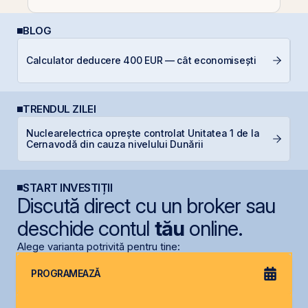
BLOG
P
Calculator deducere 400 EUR — cât economisești
a
s
TRENDUL ZILEI
Nuclearelectrica oprește controlat Unitatea 1 de la
S
Cernavodă din cauza nivelului Dunării
de
START INVESTIȚII
Discută direct cu un broker sau
deschide contul
tău
online.
Alege varianta potrivită pentru tine:
PROGRAMEAZĂ