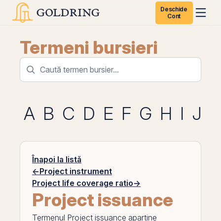
Deschide
Cont
Termeni bursieri
A
B
C
D
E
F
G
H
I
J
K
Înapoi la listă
←
Project instrument
Project life coverage ratio
→
Project issuance
Termenul
Project issuance
apartine