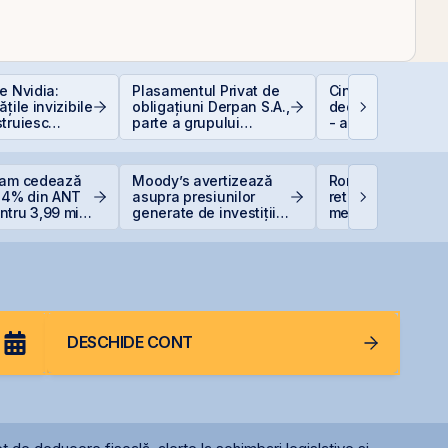
e Nvidia:
Plasamentul Privat de
Cine e eligibil pe
țile invizibile
obligațiuni Derpan S.A.,
deducerea de 40
truiesc
parte a grupului
- angajați vs. PFA
Golden Foods Snacks,
suplimentat și
suprasubscris
eam cedează
Moody’s avertizează
România evită
 14% din ANT
asupra presiunilor
retrogradarea, Fi
tru 3,99 mil.
generate de investițiile
menține ratingul
 reduce
record în AI
României la BBB-
ția la 37%
DESCHIDE CONT