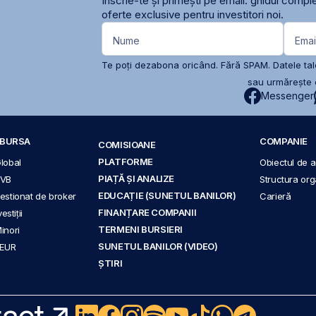
Înscrie-te și primești pe email: ghidul comple
oferte exclusive pentru investitori noi.
Nume
Emai
Te poți dezabona oricând. Fără SPAM. Datele tale
sau urmărește c
Messenger
A BURSA
COMPANIE
COMISIOANE
PLATFORME
Global
Obiectul de ac
PIAȚĂ ȘI ANALIZE
BVB
Structura org
EDUCAȚIE (SUNETUL BANILOR)
 gestionat de broker
Carieră
FINANȚARE COMPANII
stiții
TERMENI BURSIERI
Minori
SUNETUL BANILOR (VIDEO)
 EUR
ȘTIRI
act