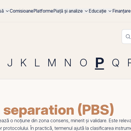
rsă
Comisioane
Platforme
Piață și analize
Educație
Finanțare
P
J
K
L
M
N
O
Q
 separation (PBS)
ă o noțiune din zona consens, minerit și validare. Este relevant
otocolului. În practică, termenul ajută la clasificarea instrument