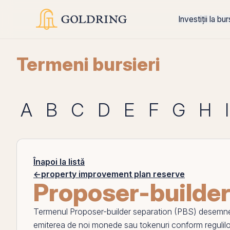
Investiții la bu
Termeni bursieri
A
B
C
D
E
F
G
H
I
Înapoi la listă
←
property improvement plan reserve
Proposer-builder
Termenul
Proposer-builder separation (PBS)
desemneaz
emiterea de noi monede sau tokenuri conform regulilor pr