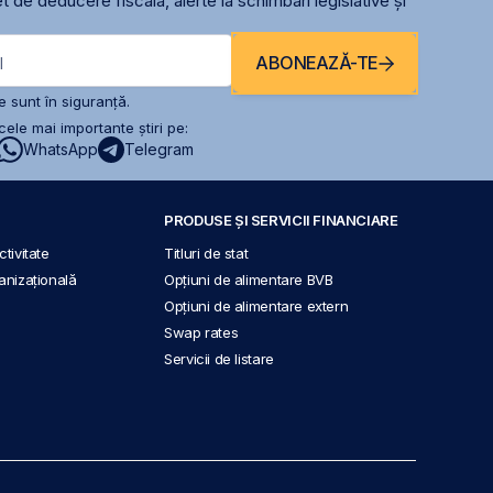
t de deducere fiscală, alerte la schimbari legislative și
ABONEAZĂ-TE
l
 sunt în siguranță.
ele mai importante știri pe:
WhatsApp
Telegram
PRODUSE ȘI SERVICII FINANCIARE
tivitate
Titluri de stat
anizațională
Opțiuni de alimentare BVB
Opțiuni de alimentare extern
Swap rates
Servicii de listare