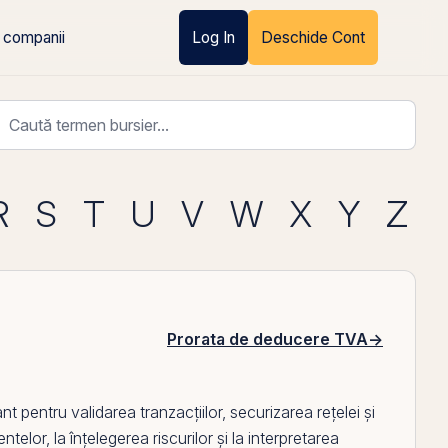
 companii
Log In
Deschide Cont
R
S
T
U
V
W
X
Y
Z
Prorata de deducere TVA
→
 pentru validarea tranzacțiilor, securizarea rețelei și
elor, la înțelegerea riscurilor și la interpretarea