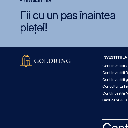
NEWSLETTER
Fii cu un pas înaintea
pieței!
INVESTIȚII L
Cont Investiții 
Cont Investiții 
Cont Investiții
Consultanță Inve
Cont Investiții 
Deducere 400
Cont