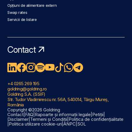
Opțiuni de alimentare extern
Swap rates
Servicii de listare
Contact
+4 0265 269 195
goldring@goldring.ro
Goldring S.A. (SSIF)
Str. Tudor Vladimirescu nr. 56A, 540014, Târgu Mureș,
România
Copyright ©2026 Goldring
Contact
|
FAQ
|
Rapoarte și informații legale
|
Petiții
|
Disclaimer
|
Termeni și Condiții
|
Politica de confidențialitate
|
Politica utilizare cookie-uri
|
ANPC
|
SOL