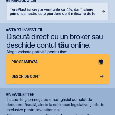
TRENDUL ZILEI
TeraPlast își crește veniturile cu 4%, dar încheie
G
primul semestru cu o pierdere de 4 milioane de lei
START INVESTIȚII
Discută direct cu un broker sau
deschide contul
tău
online.
Alege varianta potrivită pentru tine:
PROGRAMEAZĂ
DESCHIDE CONT
NEWSLETTER
Înscrie-te și primești pe email: ghidul complet de
deducere fiscală, alerte la schimbari legislative și oferte
exclusive pentru investitori noi.