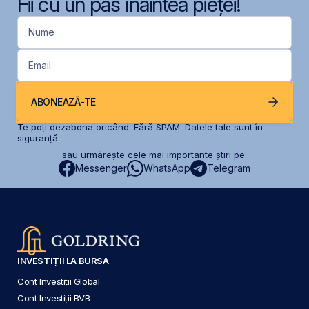
Fii cu un pas înaintea pieței!
Nume
Email
ABONEAZĂ-TE
Te poți dezabona oricând. Fără SPAM. Datele tale sunt în
siguranță.
sau urmărește cele mai importante știri pe:
Messenger
WhatsApp
Telegram
INVESTIȚII LA BURSA
Cont Investiții Global
Cont Investiții BVB