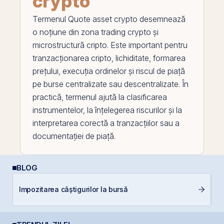
crypto
Termenul
Quote asset crypto
desemnează
o noțiune din zona trading crypto și
microstructură cripto. Este important pentru
tranzacționarea
cripto, lichiditate, formarea
prețului, execuția ordinelor și riscul de piață
pe
burse centralizate sau descentralizate. În
practică, termenul ajută la clasificarea
instrumentelor, la înțelegerea riscurilor și la
interpretarea corectă a tranzacțiilor sau a
documentației de piață.
BLOG
C
Impozitarea câștigurilor la bursă
in