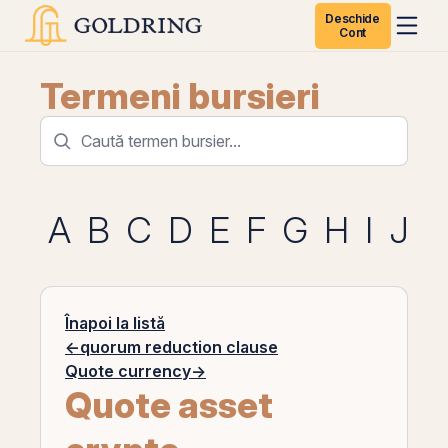
Deschide
Cont
Termeni bursieri
A
B
C
D
E
F
G
H
I
J
K
Înapoi la listă
←
quorum reduction clause
Quote currency
→
Quote asset