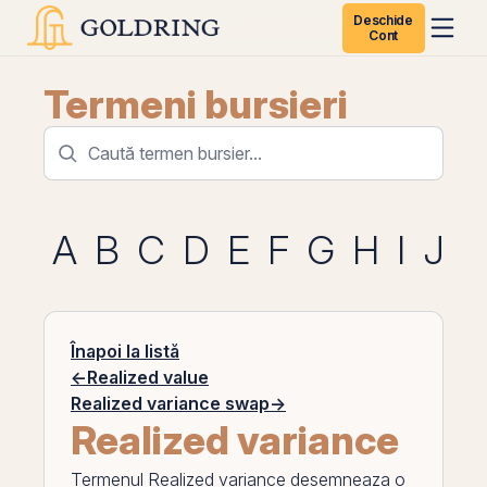
Deschide
Cont
Termeni bursieri
A
B
C
D
E
F
G
H
I
J
K
Înapoi la listă
←
Realized value
Realized variance swap
→
Realized variance
Termenul
Realized variance
desemneaza o