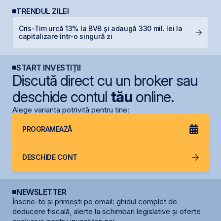
TRENDUL ZILEI
Cris-Tim urcă 13% la BVB și adaugă 330 mil. lei la
IP
capitalizare într-o singură zi
START INVESTIȚII
Discută direct cu un broker sau
deschide contul
tău
online.
Alege varianta potrivită pentru tine:
PROGRAMEAZĂ
DESCHIDE CONT
NEWSLETTER
Înscrie-te și primești pe email: ghidul complet de
deducere fiscală, alerte la schimbari legislative și oferte