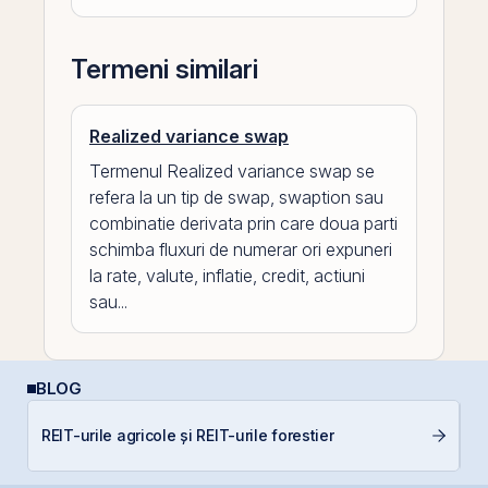
Termeni similari
Realized variance swap
Termenul Realized variance swap se
refera la un tip de swap, swaption sau
combinatie derivata prin care doua parti
schimba fluxuri de numerar ori expuneri
la rate, valute, inflatie, credit, actiuni
sau...
BLOG
C
REIT-urile agricole și REIT-urile forestier
in