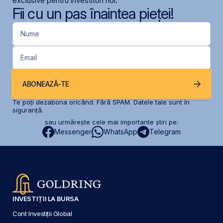
exclusive pentru investitori noi.
Fii cu un pas înaintea pieței!
Nume
Email
ABONEAZĂ-TE
Te poți dezabona oricând. Fără SPAM. Datele tale sunt în
siguranță.
sau urmărește cele mai importante știri pe:
Messenger
WhatsApp
Telegram
INVESTIȚII LA BURSA
Cont Investiții Global