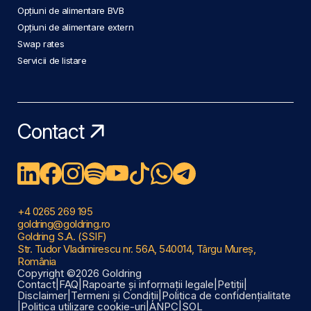
Opțiuni de alimentare BVB
Opțiuni de alimentare extern
Swap rates
Servicii de listare
Contact
+4 0265 269 195
goldring@goldring.ro
Goldring S.A. (SSIF)
Str. Tudor Vladimirescu nr. 56A, 540014, Târgu Mureș,
România
Copyright ©2026 Goldring
Contact
|
FAQ
|
Rapoarte și informații legale
|
Petiții
|
Disclaimer
|
Termeni și Condiții
|
Politica de confidențialitate
|
Politica utilizare cookie-uri
|
ANPC
|
SOL