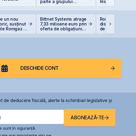
parte a grupului
Riscuri pentru
Golden Foods Snacks,
Investitori
suplimentat și
suprasubscris
ge un nou
Bittnet Systems atrage
România începe
oric, susținut
7,33 milioane euro prin
discuțiile cu agenț
ile Romgaz și
oferta de obligațiuni
de rating pentru
rom
BNET31E
menținerea
calificativului su
DESCHIDE CONT
t de deducere fiscală, alerte la schimbari legislative și
ABONEAZĂ-TE
l
 sunt în siguranță.
ele mai importante știri pe: