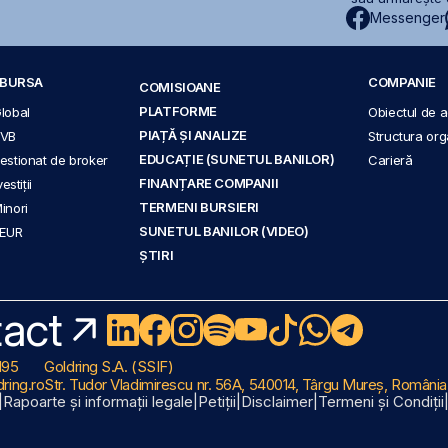
Messenger
A BURSA
COMPANIE
COMISIOANE
PLATFORME
Global
Obiectul de ac
PIAȚĂ ȘI ANALIZE
BVB
Structura org
EDUCAȚIE (SUNETUL BANILOR)
 gestionat de broker
Carieră
FINANȚARE COMPANII
stiții
TERMENI BURSIERI
Minori
SUNETUL BANILOR (VIDEO)
 EUR
ȘTIRI
act
195
Goldring S.A. (SSIF)
ring.ro
Str. Tudor Vladimirescu nr. 56A, 540014, Târgu Mureș, România
|
Rapoarte și informații legale
|
Petiții
|
Disclaimer
|
Termeni și Condiții