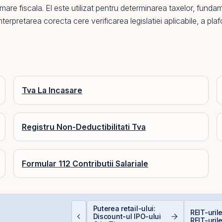
mare fiscala.
El
este utilizat pentru determinarea taxelor, funda
Interpretarea corecta cere verificarea legislatiei aplicabile, a plaf
Tva La Incasare
Registru Non-Deductibilitati Tva
Formular 112 Contributii Salariale
nvestiții la 50+ ani:
Puterea retail-ului:
REIT-urile
rea târziu sau abia la
Discount-ul IPO-ului
REIT-urile