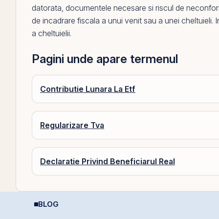
datorata, documentele necesare si riscul de neconfor
de incadrare fiscala a unui venit sau a unei
cheltuieli
. 
a cheltuielii.
Pagini unde apare termenul
Contributie Lunara La Etf
Regularizare Tva
Declaratie Privind Beneficiarul Real
BLOG
e
Șocurile petroliere:
REIT-urile hoteliere –
I
a
cum afectează prețul
legislație să fie, căci
p