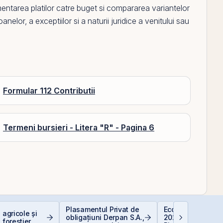
mentarea platilor catre buget si compararea variantelor
oanelor, a exceptiilor si a naturii juridice a venitului sau
Formular 112 Contributii
Termeni bursieri - Litera "R" - Pagina 6
Plasamentul Privat de
Economia Românie
 agricole și
obligațiuni Derpan S.A.,
2026: Oportunități
 forestier