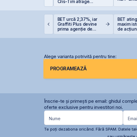
imp?
Cris-Tim atrage
subscrieri de peste 2
ori mai mari față de
capitalizarea estimată
VB încheie prima
BET urcă 2,37%, iar
BET atin
a companiei
umătate din 2026 cu
Graffiti Plus devine
maxim ist
ET +33% și
prima agenție de
de acțiun
apitalizare record
comunicare listată la
OMV Pet
BVB
Alege varianta potrivită pentru tine:
PROGRAMEAZĂ
Înscrie-te și primești pe email: ghidul comple
oferte exclusive pentru investitori noi.
Nume
Emai
Te poți dezabona oricând. Fără SPAM. Datele tale
sau urmărește c