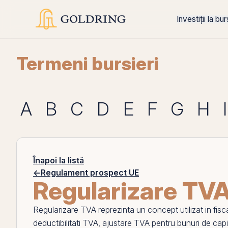
Investiții la bu
Termeni bursieri
A
B
C
D
E
F
G
H
I
Înapoi la listă
←
Regulament prospect UE
Regularizare TV
Regularizare TVA
reprezinta un concept utilizat in fisc
deductibilitati TVA
,
ajustare TVA pentru bunuri de capi