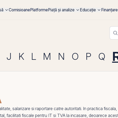
rsă
Comisioane
Platforme
Piață și analize
Educație
Finanțare
J
K
L
M
N
O
P
Q
A
alitate, salarizare si raportare catre autoritati. In practica fisca
tal
,
facilitati fiscale pentru IT
si
TVA la incasare
, deoarece acest