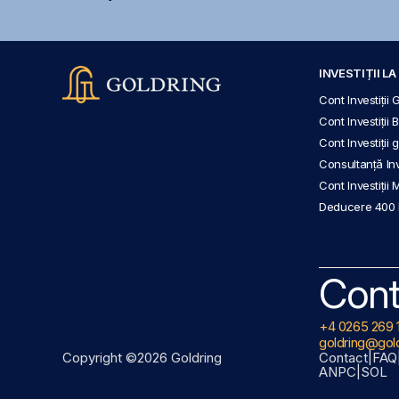
INVESTIȚII L
Cont Investiții 
Cont Investiții 
Cont Investiții
Consultanță Inve
Cont Investiții 
Deducere 400
Cont
+4 0265 269 
goldring@gold
Copyright ©2026 Goldring
Contact
|
FAQ
ANPC
|
SOL