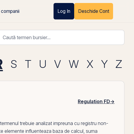
 companii
Log In
Deschide Cont
R
S
T
U
V
W
X
Y
Z
Regulation FD
→
la, termenul trebuie analizat impreuna cu
registru non-
e elemente influenteaza baza de calcul, suma