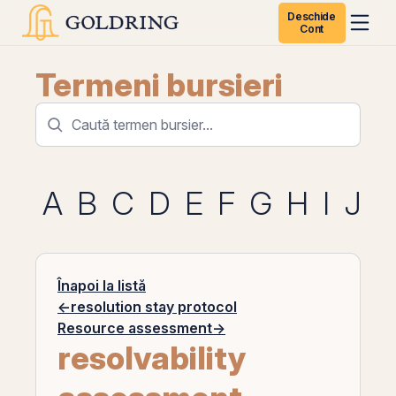
Deschide
Cont
Termeni bursieri
A
B
C
D
E
F
G
H
I
J
K
Înapoi la listă
←
resolution stay protocol
Resource assessment
→
resolvability