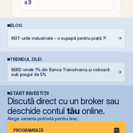
a 9
BLOG
P
REIT-urile industriale – o supapă pentru piață ?!
a
c
TRENDUL ZILEI
BERD vinde 1% din Banca Transilvania și coboară
O
sub pragul de 5%
f
START INVESTIȚII
Discută direct cu un broker sau
deschide contul
tău
online.
Alege varianta potrivită pentru tine:
PROGRAMEAZĂ