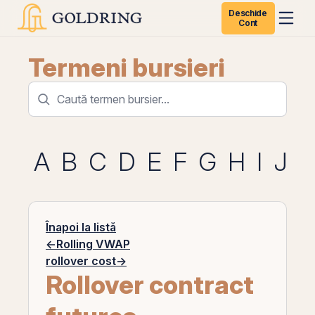
Deschide
Cont
Termeni bursieri
A
B
C
D
E
F
G
H
I
J
K
Înapoi la listă
←
Rolling VWAP
rollover cost
→
Rollover contract