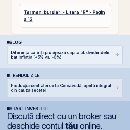
Termeni bursieri - Litera "R" - Pagin
a 12
BLOG
Diferența care îți protejează capitalul: dividendele
R
bat inflația (+5% vs. −6%)
TRENDUL ZILEI
Producția centralei de la Cernavodă, oprită integral
B
din cauza secetei
d
START INVESTIȚII
Discută direct cu un broker sau
deschide contul
tău
online.