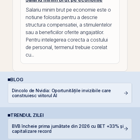
Salariu minim brut pe economie este o
notiune folosita pentru a descrie
structura compensatiei, a stimulentelor
sau a beneficiilor oferite angajatilor.
Pentru intelegerea corecta a costului
de personal, termenul trebuie corelat
cu...
BLOG
Dincolo de Nvidia: Oportunitățile invizibile care
D
construiesc viitorul AI
b
TRENDUL ZILEI
BVB încheie prima jumătate din 2026 cu BET +33% și
N
capitalizare record
C