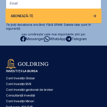
Email
ABONEAZĂ-TE
Te poți dezabona oricând. Fără SPAM. Datele tale sunt în
siguranță.
sau urmărește cele mai importante știri pe:
Messenger
WhatsApp
Telegram
INVESTIȚII LA BURSA
Cont Investiții Global
Cont Investiții BVB
Cont Investiții gestionat de broker
Consultanță Investiții
Cont Investiții Minori
Deducere 400 EUR