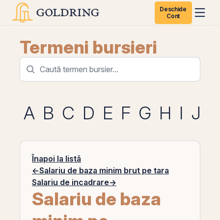
Deschide
Cont
Termeni bursieri
A
B
C
D
E
F
G
H
I
J
K
Înapoi la listă
←
Salariu de baza minim brut pe tara
Salariu de incadrare
→
Salariu de baza