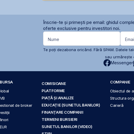
Înscrie-te și primești pe email: ghidul comple
oferte exclusive pentru investitori noi.
Nume
Emai
Te poți dezabona oricând. Fără SPAM. Datele tale
sau urmărește c
Messenger
A BURSA
COMPANIE
COMISIOANE
PLATFORME
Global
Obiectul de ac
PIAȚĂ ȘI ANALIZE
BVB
Structura org
EDUCAȚIE (SUNETUL BANILOR)
 gestionat de broker
Carieră
FINANȚARE COMPANII
stiții
TERMENI BURSIERI
Minori
SUNETUL BANILOR (VIDEO)
 EUR
ȘTIRI