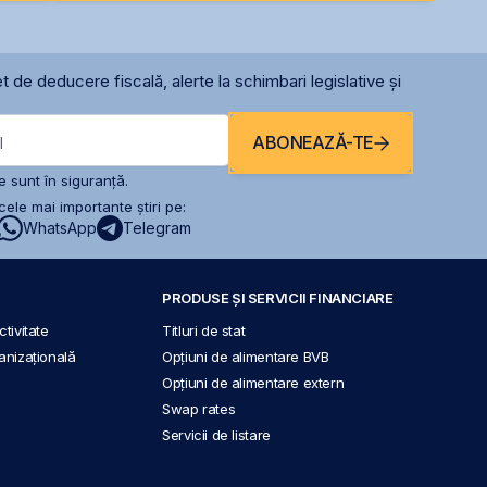
t de deducere fiscală, alerte la schimbari legislative și
ABONEAZĂ-TE
l
 sunt în siguranță.
ele mai importante știri pe:
WhatsApp
Telegram
PRODUSE ȘI SERVICII FINANCIARE
tivitate
Titluri de stat
anizațională
Opțiuni de alimentare BVB
Opțiuni de alimentare extern
Swap rates
Servicii de listare