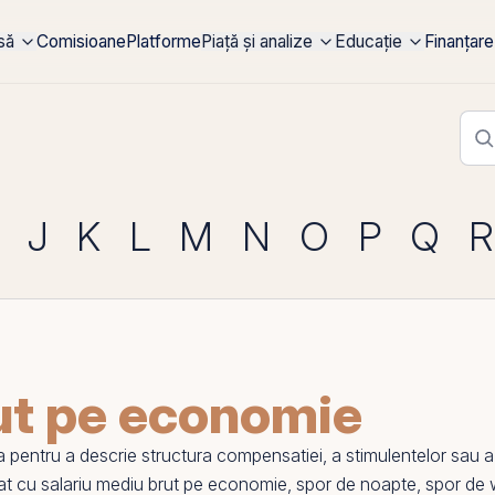
rsă
Comisioane
Platforme
Piață și analize
Educație
Finanțare
J
K
L
M
N
O
P
Q
R
ut pe economie
 pentru a descrie structura compensatiei, a stimulentelor sau a b
lat cu
salariu mediu brut pe economie
,
spor de noapte
,
spor de