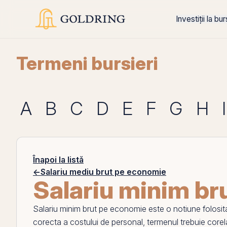
Investiții la bu
Termeni bursieri
A
B
C
D
E
F
G
H
I
Înapoi la listă
←
Salariu mediu brut pe economie
Salariu minim br
Salariu minim brut pe economie
este o notiune folosita
corecta a costului de personal, termenul trebuie core