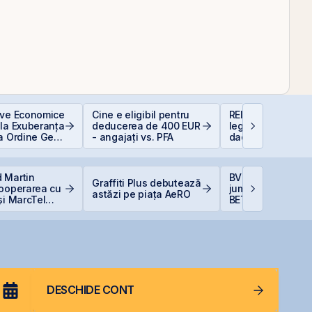
ive Economice
Cine e eligibil pentru
REIT-urile hotelie
 la Exuberanța
deducerea de 400 EUR
legislație să fie, 
ua Ordine Geo-
- angajați vs. PFA
dacă proiecte bu
că
sunt și banii se 
 Martin
BVB încheie prim
Graffiti Plus debutează
cooperarea cu
jumătate din 202
astăzi pe piața AeRO
și MarcTel
BET +33% și
entenanța
capitalizare reco
r AN/TPQ-53 în
DESCHIDE CONT