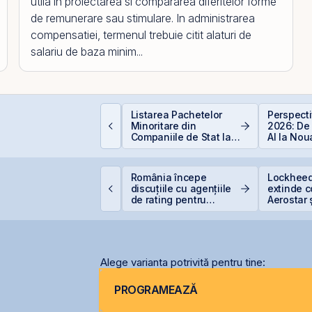
utila in proiectarea si compararea diferitelor forme
de remunerare sau stimulare. In administrarea
compensatiei, termenul trebuie citit alaturi de
salariu de baza minim...
ocurile petroliere:
Listarea Pachetelor
Perspect
um afectează prețul
Minoritare din
2026: De
etrolului Bursa de
Companiile de Stat la
AI la No
alori București
BVB – Soluție pentru
Economi
Deficitul Bugetar?
omânia evită
România începe
Lockheed
etrogradarea, Fitch
discuțiile cu agențiile
extinde 
enține ratingul
de rating pentru
Aerostar 
omâniei la BBB-
menținerea
pentru m
calificativului suveran
radarelo
România
Alege varianta potrivită pentru tine:
PROGRAMEAZĂ