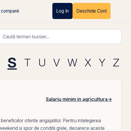
 companii
Log In
Deschide Cont
S
T
U
V
W
X
Y
Z
Salariu minim in agricultura
→
eneficiilor oferite angajatilor. Pentru intelegerea
 weekend
si
spor de conditii grele
, deoarece aceste