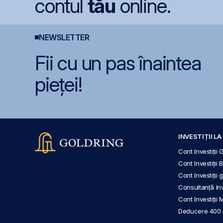
contul
tău
online.
NEWSLETTER
Fii cu un pas înaintea
pieței!
INVESTIȚII L
Cont Investiții 
Cont Investiții 
Cont Investiții
Consultanță Inve
Cont Investiții 
Deducere 400