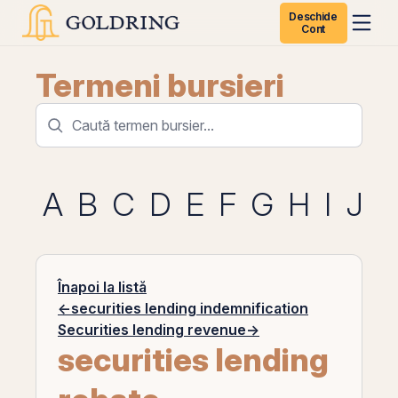
Deschide
Cont
Termeni bursieri
A
B
C
D
E
F
G
H
I
J
K
Înapoi la listă
←
securities lending indemnification
Securities lending revenue
→
securities lending