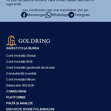
Te poți dezabona oricând. Fără SPAM. Datele tale sunt în
siguranță.
sau urmărește cele mai importante știri pe:
Messenger
WhatsApp
Telegram
INVESTIȚII LA BURSA
Cont Investiții Global
Cont Investiții BVB
Cont Investiții gestionat de broker
Consultanță Investiții
Cont Investiții Minori
Deducere 400 EUR
COMISIOANE
PLATFORME
PIAȚĂ ȘI ANALIZE
EDUCAȚIE (SUNETUL BANILOR)