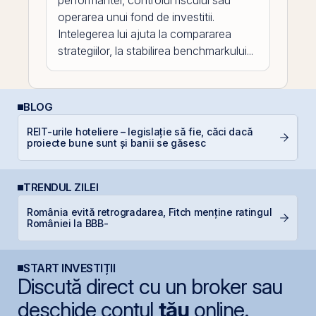
performantei, controlul riscului sau
operarea unui fond de investitii.
Intelegerea lui ajuta la compararea
strategiilor, la stabilirea benchmarkului...
BLOG
REIT-urile hoteliere – legislație să fie, căci dacă
E
proiecte bune sunt și banii se găsesc
pe
TRENDUL ZILEI
România evită retrogradarea, Fitch menține ratingul
P
României la BBB-
Ir
START INVESTIȚII
Discută direct cu un broker sau
deschide contul
tău
online.