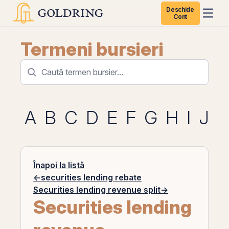
Deschide
Cont
Termeni bursieri
A
B
C
D
E
F
G
H
I
J
K
Înapoi la listă
←
securities lending rebate
Securities lending revenue split
→
Securities lending