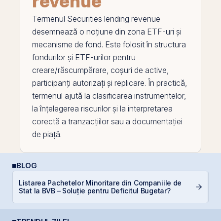
revenue
Termenul
Securities lending revenue
desemnează o noțiune din zona ETF-uri și
mecanisme de fond. Este folosit în structura
fondurilor și ETF-urilor pentru
creare/răscumpărare, coșuri de
active
,
participanți autorizați și replicare. În practică,
termenul ajută la clasificarea instrumentelor,
la înțelegerea riscurilor și la interpretarea
corectă a tranzacțiilor sau a documentației
de piață.
BLOG
Listarea Pachetelor Minoritare din Companiile de
R
Stat la BVB – Soluție pentru Deficitul Bugetar?