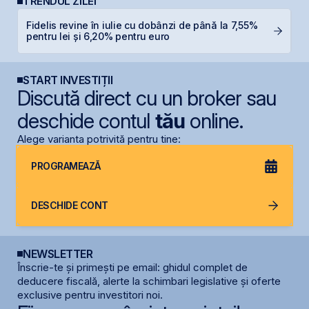
TRENDUL ZILEI
Fidelis revine în iulie cu dobânzi de până la 7,55%
R
pentru lei și 6,20% pentru euro
R
START INVESTIȚII
Discută direct cu un broker sau
deschide contul
tău
online.
Alege varianta potrivită pentru tine:
PROGRAMEAZĂ
DESCHIDE CONT
NEWSLETTER
Înscrie-te și primești pe email: ghidul complet de
deducere fiscală, alerte la schimbari legislative și oferte
exclusive pentru investitori noi.