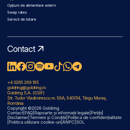
Opțiuni de alimentare extern
Swap rates
Servicii de listare
Contact
+4 0265 269 195
goldring@goldring.ro
Goldring S.A. (SSIF)
Str. Tudor Vladimirescu nr. 56A, 540014, Târgu Mureș,
România
Copyright ©2026 Goldring
Contact
|
FAQ
|
Rapoarte și informații legale
|
Petiții
|
Disclaimer
|
Termeni și Condiții
|
Politica de confidențialitate
|
Politica utilizare cookie-uri
|
ANPC
|
SOL