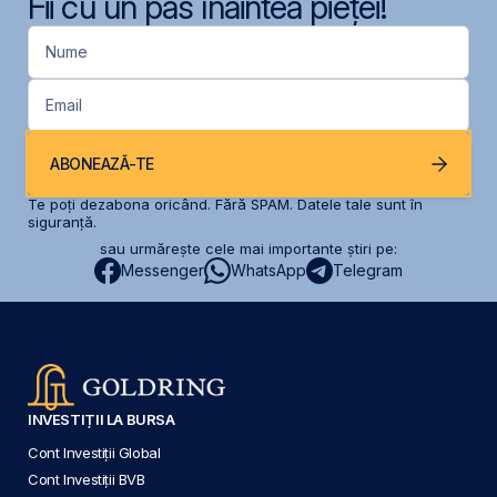
Fii cu un pas înaintea pieței!
Nume
Email
ABONEAZĂ-TE
Te poți dezabona oricând. Fără SPAM. Datele tale sunt în
siguranță.
sau urmărește cele mai importante știri pe:
Messenger
WhatsApp
Telegram
INVESTIȚII LA BURSA
Cont Investiții Global
Cont Investiții BVB