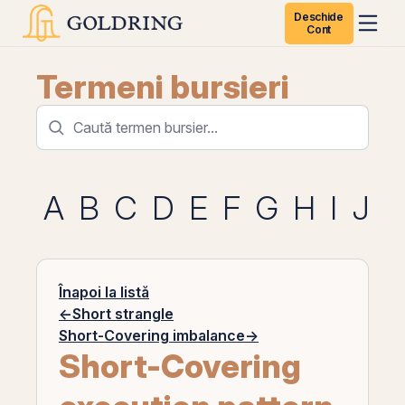
Deschide
Cont
Termeni bursieri
A
B
C
D
E
F
G
H
I
J
K
Înapoi la listă
←
Short strangle
Short-Covering imbalance
→
Short-Covering