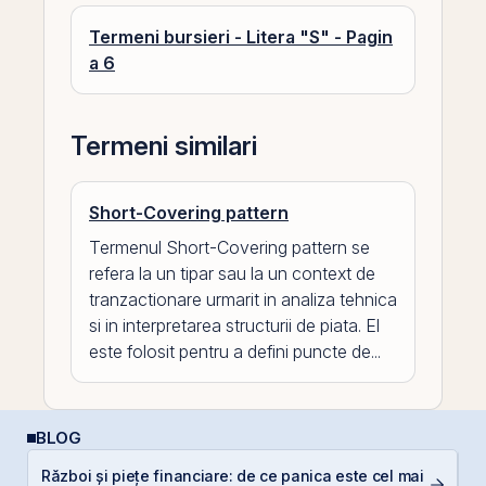
Termeni bursieri - Litera "S" - Pagin
a 6
Termeni similari
Short-Covering pattern
Termenul Short-Covering pattern se
refera la un tipar sau la un context de
tranzactionare urmarit in analiza tehnica
si in interpretarea structurii de piata. El
este folosit pentru a defini puncte de...
BLOG
Război și piețe financiare: de ce panica este cel mai
R