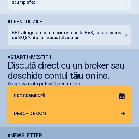
scump sfat
l
TRENDUL ZILEI
BET atinge un nou maxim istoric la BVB, cu un avans
B
de 30,8% de la începutul anului
p
START INVESTIȚII
Discută direct cu un broker sau
deschide contul
tău
online.
Alege varianta potrivită pentru tine:
PROGRAMEAZĂ
DESCHIDE CONT
NEWSLETTER