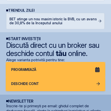
TRENDUL ZILEI
BET atinge un nou maxim istoric la BVB, cu un avans
B
de 30,8% de la începutul anului
p
START INVESTIȚII
Discută direct cu un broker sau
deschide contul
tău
online.
Alege varianta potrivită pentru tine:
PROGRAMEAZĂ
DESCHIDE CONT
NEWSLETTER
Înscrie-te și primești pe email: ghidul complet de
deducere fiscală, alerte la schimbari legislative și oferte