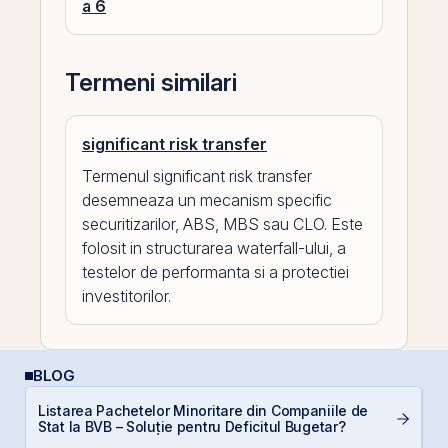
a 6
Termeni similari
significant risk transfer
Termenul significant risk transfer
desemneaza un mecanism specific
securitizarilor, ABS, MBS sau CLO. Este
folosit in structurarea waterfall-ului, a
testelor de performanta si a protectiei
investitorilor.
BLOG
Listarea Pachetelor Minoritare din Companiile de
Câ
Stat la BVB – Soluție pentru Deficitul Bugetar?
in