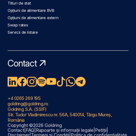
Titluri de stat
Opțiuni de alimentare BVB
Opțiuni de alimentare extern
Swap rates
Servicii de listare
Contact
+4 0265 269 195
goldring@goldring.ro
Goldring S.A. (SSIF)
Str. Tudor Vladimirescu nr. 56A, 540014, Târgu Mureș,
România
Copyright ©2026 Goldring
Contact
|
FAQ
|
Rapoarte și informații legale
|
Petiții
|
Disclaimer
|
Termeni și Condiții
|
Politica de confidențialitate