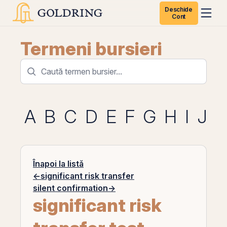
Deschide
Cont
Termeni bursieri
A
B
C
D
E
F
G
H
I
J
K
Înapoi la listă
←
significant risk transfer
silent confirmation
→
significant risk