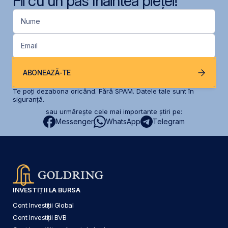
Fii cu un pas înaintea pieței!
Nume
Email
ABONEAZĂ-TE
Te poți dezabona oricând. Fără SPAM. Datele tale sunt în
siguranță.
sau urmărește cele mai importante știri pe:
Messenger
WhatsApp
Telegram
INVESTIȚII LA BURSA
Cont Investiții Global
Cont Investiții BVB