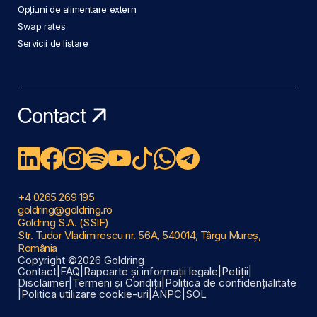
Opțiuni de alimentare extern
Swap rates
Servicii de listare
Contact
+4 0265 269 195
goldring@goldring.ro
Goldring S.A. (SSIF)
Str. Tudor Vladimirescu nr. 56A, 540014, Târgu Mureș,
România
Copyright ©2026 Goldring
Contact
|
FAQ
|
Rapoarte și informații legale
|
Petiții
|
Disclaimer
|
Termeni și Condiții
|
Politica de confidențialitate
|
Politica utilizare cookie-uri
|
ANPC
|
SOL