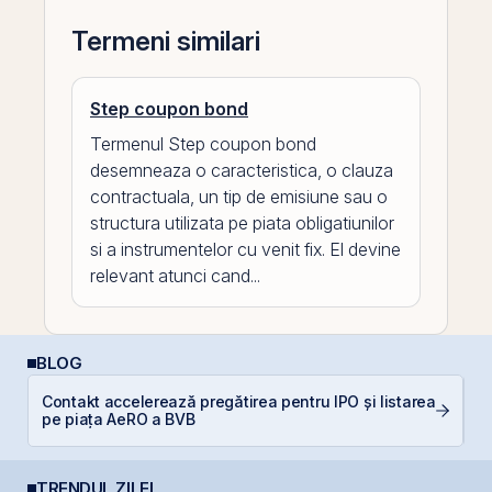
Termeni similari
Step coupon bond
Termenul Step coupon bond
desemneaza o caracteristica, o clauza
contractuala, un tip de emisiune sau o
structura utilizata pe piata obligatiunilor
si a instrumentelor cu venit fix. El devine
relevant atunci cand...
BLOG
Contakt accelerează pregătirea pentru IPO și listarea
C
pe piața AeRO a BVB
TRENDUL ZILEI