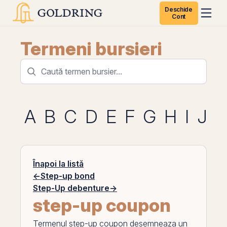
Deschide
Cont
Termeni bursieri
A
B
C
D
E
F
G
H
I
J
K
Înapoi la listă
←
Step-up bond
Step-Up debenture
→
step-up coupon
Termenul
step-up coupon
desemneaza un