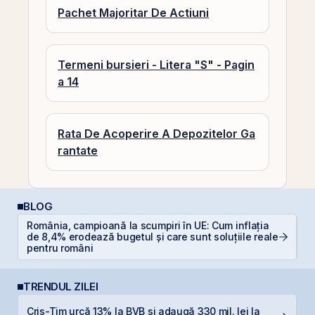
Pachet Majoritar De Actiuni
Termeni bursieri - Litera "S" - Pagin
a 14
Rata De Acoperire A Depozitelor Ga
rantate
BLOG
România, campioană la scumpiri în UE: Cum inflația
de 8,4% erodează bugetul și care sunt soluțiile reale
D
pentru români
TRENDUL ZILEI
Cris-Tim urcă 13% la BVB și adaugă 330 mil. lei la
B