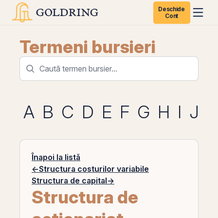
Deschide
Cont
Termeni bursieri
A
B
C
D
E
F
G
H
I
J
K
Înapoi la listă
←
Structura costurilor variabile
Structura de capital
→
Structura de