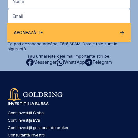
Nume
Email
ABONEAZĂ-TE
Te poți dezabona oricând. Fără SPAM. Datele tale sunt în
siguranță.
sau urmărește cele mai importante știri pe:
Messenger
WhatsApp
Telegram
INVESTIȚII LA BURSA
Cont Investiții Global
Cont Investiții BVB
Cont Investiții gestionat de broker
Consultanță Investiții