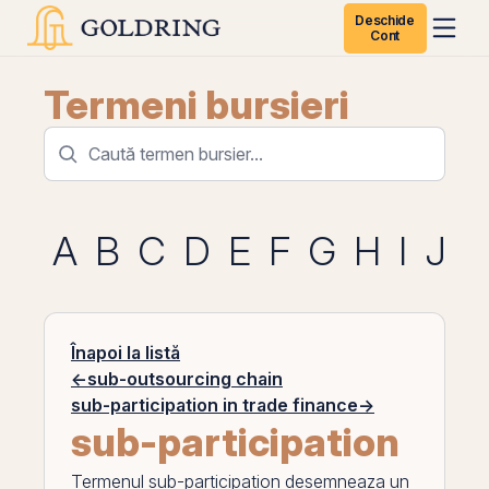
Deschide
Cont
Termeni bursieri
A
B
C
D
E
F
G
H
I
J
K
Înapoi la listă
←
sub-outsourcing chain
sub-participation in trade finance
→
sub-participation
Termenul
sub-participation
desemneaza un