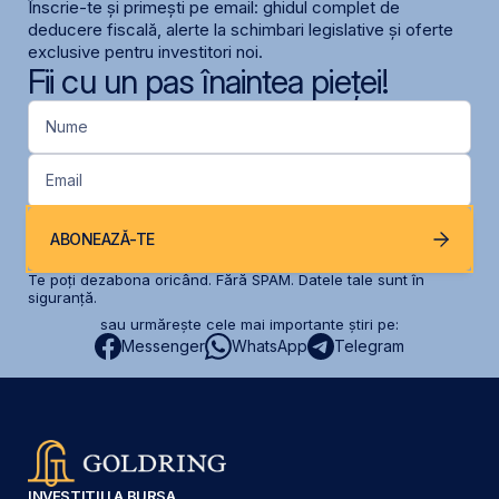
Înscrie-te și primești pe email: ghidul complet de
deducere fiscală, alerte la schimbari legislative și oferte
exclusive pentru investitori noi.
Fii cu un pas înaintea pieței!
Nume
Email
ABONEAZĂ-TE
Te poți dezabona oricând. Fără SPAM. Datele tale sunt în
siguranță.
sau urmărește cele mai importante știri pe:
Messenger
WhatsApp
Telegram
INVESTIȚII LA BURSA