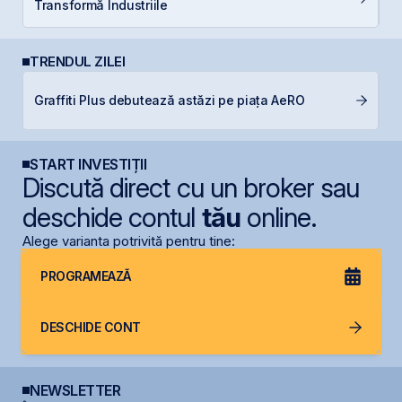
Transformă Industriile
TRENDUL ZILEI
F
Graffiti Plus debutează astăzi pe piața AeRO
p
START INVESTIȚII
Discută direct cu un broker sau
deschide contul
tău
online.
Alege varianta potrivită pentru tine:
PROGRAMEAZĂ
DESCHIDE CONT
NEWSLETTER