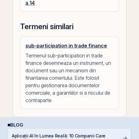
a 14
Termeni similari
sub-participation in trade finance
Termenul sub-participation in trade
finance desemneaza un instrument, un
document sau un mecanism din
finantarea comertului. Este folosit
pentru gestionarea documentelor
comerciale, a garantiilor si a riscului de
contraparte.
BLOG
Aplicații AI în Lumea Reală: 10 Companii Care
D