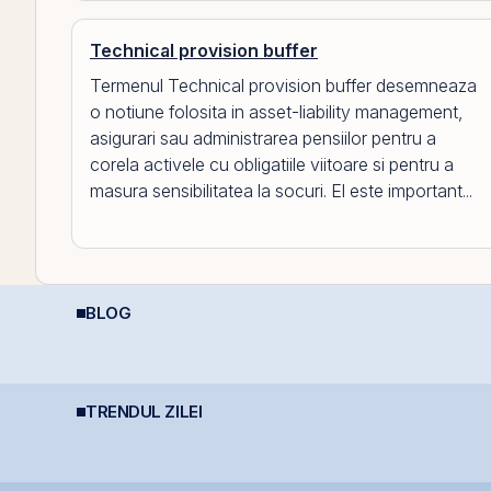
Technical provision buffer
Termenul Technical provision buffer desemneaza
o notiune folosita in asset-liability management,
asigurari sau administrarea pensiilor pentru a
corela activele cu obligatiile viitoare si pentru a
masura sensibilitatea la socuri. El este important...
BLOG
REIT-urile de
Dincolo de Nvidia:
P
infrastructură din
Oportunitățile invizibile
D
China - să copiem de
care construiesc
C
la cel ce copiază?!
viitorul AI
s
o
c
TRENDUL ZILEI
BERD vinde 1% din
Petrolul urcă după
T
a
Banca Transilvania și
noile lovituri ale SUA
i
coboară sub pragul de
asupra Iranului
m
5%
t
C