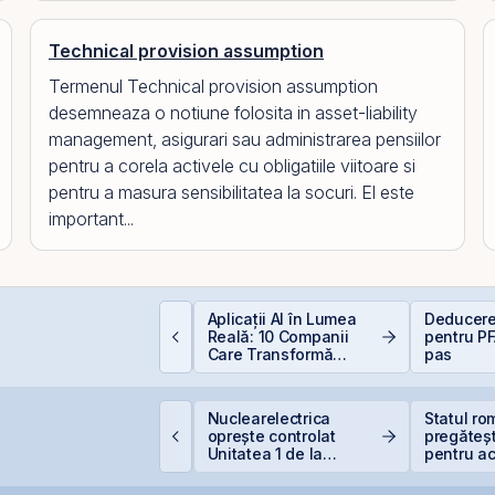
Technical provision assumption
Termenul Technical provision assumption
desemneaza o notiune folosita in asset-liability
management, asigurari sau administrarea pensiilor
pentru a corela activele cu obligatiile viitoare si
pentru a masura sensibilitatea la socuri. El este
important...
uterea retail-ului:
Aplicații AI în Lumea
Deducere
iscount-ul IPO-ului
Reală: 10 Companii
pentru PF
ris-Tim atrage
Care Transformă
pas
ubscrieri de peste 2
Industriile
ri mai mari față de
apitalizarea estimată
TS finalizează
Nuclearelectrica
Statul r
 companiei
nvestiția de 23
oprește controlat
pregăteșt
ilioane euro în
Unitatea 1 de la
pentru ac
erminalul Canopus
Cernavodă din cauza
gazelor 
onstanța
nivelului Dunării