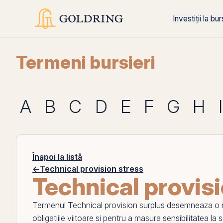
Investiții la bu
Termeni bursieri
A
B
C
D
E
F
G
H
I
Înapoi la listă
←
Technical provision stress
Technical provis
Termenul
Technical provision surplus
desemneaza o no
obligatiile viitoare si pentru a masura sensibilitatea la 