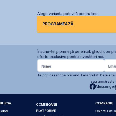
Alege varianta potrivită pentru tine:
PROGRAMEAZĂ
Înscrie-te și primești pe email: ghidul comple
oferte exclusive pentru investitori noi.
Nume
Emai
Te poți dezabona oricând. Fără SPAM. Datele tale
sau urmărește c
Messenger
A BURSA
COMPANIE
COMISIOANE
PLATFORME
Global
Obiectul de ac