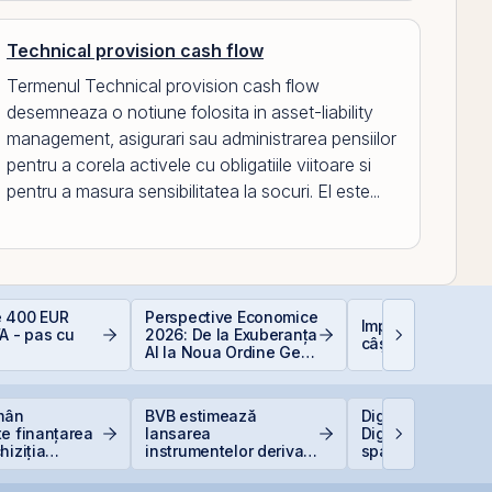
Technical provision cash flow
Termenul Technical provision cash flow
desemneaza o notiune folosita in asset-liability
management, asigurari sau administrarea pensiilor
pentru a corela activele cu obligatiile viitoare si
pentru a masura sensibilitatea la socuri. El este...
 400 EUR
Perspective Economice
Impozitarea
A - pas cu
2026: De la Exuberanța
câștigurilor la bu
AI la Noua Ordine Geo-
Economică
omân
BVB estimează
Digi pregătește li
e finanțarea
lansarea
Digi Spain pe bur
hiziția
instrumentelor derivate
spaniole
Neptun Deep
prin Contrapartea
Centrală la final de