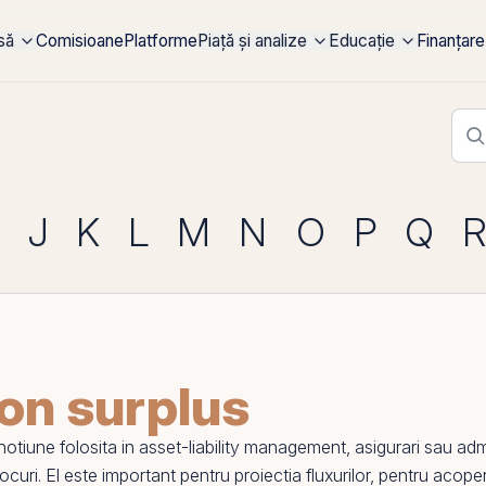
rsă
Comisioane
Platforme
Piață și analize
Educație
Finanțare
J
K
L
M
N
O
P
Q
ion surplus
tiune folosita in
asset-liability management
, asigurari sau ad
socuri.
El
este important pentru proiectia fluxurilor, pentru acoper