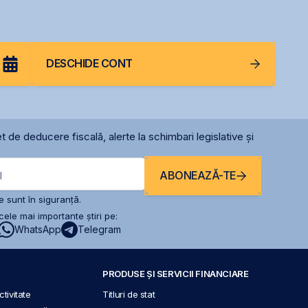
2026 sau începutul lui
2027
DESCHIDE CONT
t de deducere fiscală, alerte la schimbari legislative și
ABONEAZĂ-TE
l
 sunt în siguranță.
ele mai importante știri pe:
WhatsApp
Telegram
PRODUSE ȘI SERVICII FINANCIARE
tivitate
Titluri de stat