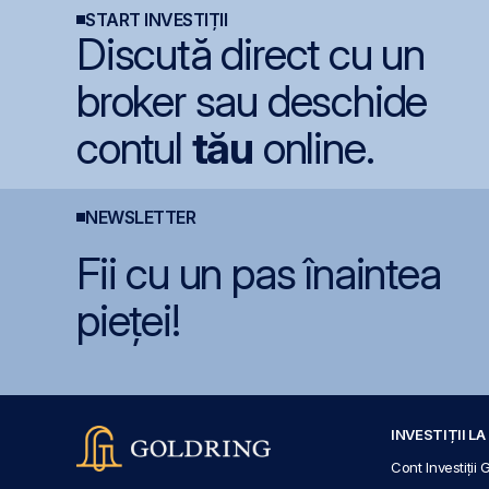
START INVESTIȚII
Discută direct cu un
broker sau deschide
contul
tău
online.
NEWSLETTER
Fii cu un pas înaintea
pieței!
INVESTIȚII L
Cont Investiții 