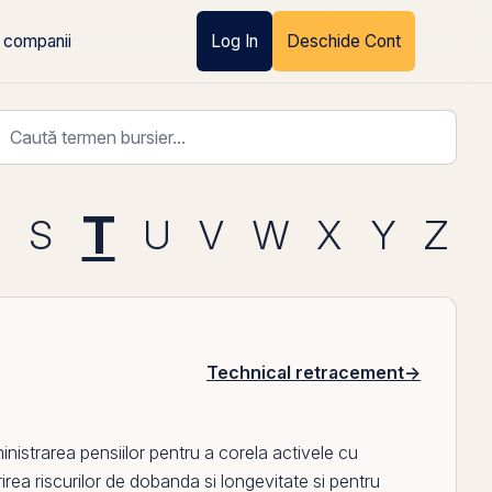
 companii
Log In
Deschide Cont
T
R
S
U
V
W
X
Y
Z
Technical retracement
→
ministrarea pensiilor pentru a corela activele cu
irea riscurilor de
dobanda
si longevitate si pentru