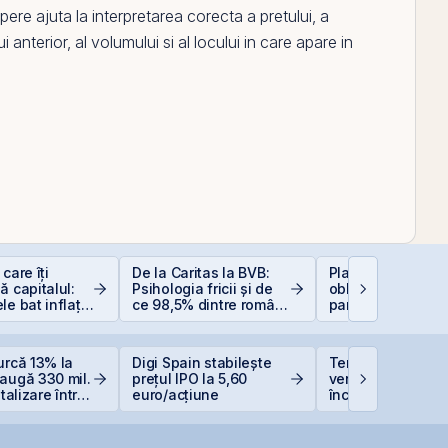
ere ajuta la interpretarea corecta a pretului, a
lui anterior, al volumului si al locului in care apare in
care îți
De la Caritas la BVB:
Plasamentul Priva
ă capitalul:
Psihologia fricii și de
obligațiuni Derpan
le bat inflația
ce 98,5% dintre români
parte a grupului
 −6%)
evită investițiile la
Golden Foods Sn
bursă
suplimentat și
suprasubscris
urcă 13% la
Digi Spain stabilește
TeraPlast își creș
augă 330 mil.
prețul IPO la 5,60
veniturile cu 4%, 
italizare într-o
euro/acțiune
încheie primul
i
semestru cu o pi
de 4 milioane de 