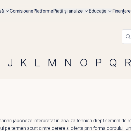
rsă
Comisioane
Platforme
Piață și analize
Educație
Finanțare
J
K
L
M
N
O
P
Q
anari japoneze interpretat in
analiza tehnica
drept semnal de r
tul
pe
termen scurt dintre cerere si oferta
prin
forma corpului, umb