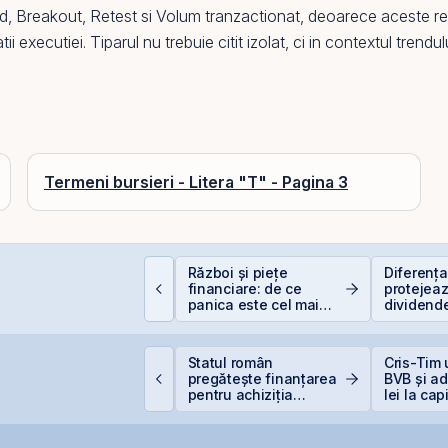
nd
,
Breakout
,
Retest
si
Volum tranzactionat
, deoarece aceste rep
atii executiei. Tiparul nu trebuie citit izolat, ci in contextul trendu
Termeni bursieri - Litera "T" - Pagina 3
epozitele Bancare:
Război și piețe
Diferența 
vantaje și
financiare: de ce
protejeaz
ezavantaje
panica este cel mai
dividende
scump sfat
(+5% vs.
omânia începe
Statul român
Cris-Tim 
iscuțiile cu agențiile
pregătește finanțarea
BVB și ad
e rating pentru
pentru achiziția
lei la cap
enținerea
gazelor Neptun Deep
singură z
alificativului suveran