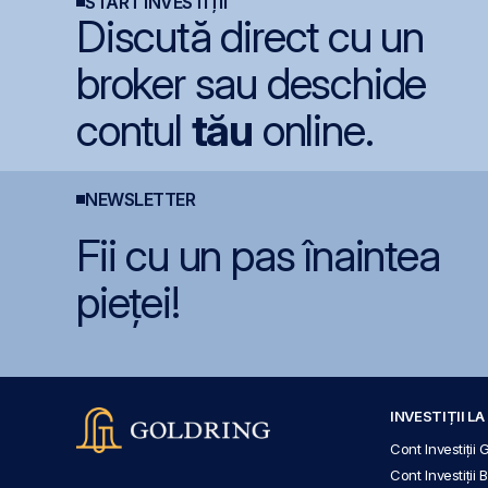
START INVESTIȚII
Discută direct cu un
broker sau deschide
contul
tău
online.
NEWSLETTER
Fii cu un pas înaintea
pieței!
INVESTIȚII L
Cont Investiții 
Cont Investiții 