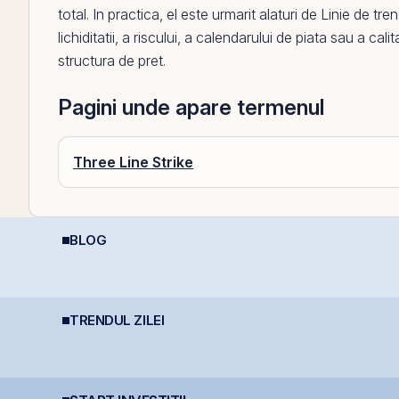
total. In practica,
el
este urmarit alaturi de
Linie de tre
lichiditatii, a riscului, a calendarului de piata sau a calit
structura de pret.
Pagini unde apare termenul
Three Line Strike
BLOG
Data Center REIT sau
D
Cum deschizi cont la
R
REIT-ul în era
A
bursă în 10 minute
Inteligenței Artificiale.
D
TRENDUL ZILEI
BVB încheie prima
Bittnet Systems atrage
R
jumătate din 2026 cu
7,33 milioane euro prin
d
.
BET +33% și
oferta de obligațiuni
d
capitalizare record
BNET31E
m
c