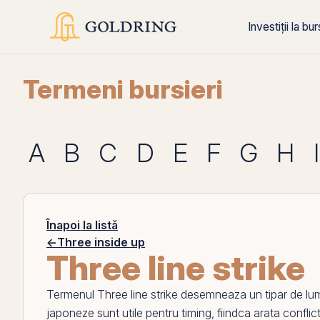
Investiții la bu
Termeni bursieri
A
B
C
D
E
F
G
H
I
Înapoi la listă
←
Three inside up
Three line strike
Termenul
Three line strike
desemneaza un tipar de lum
japoneze sunt utile pentru timing, fiindca arata conflic