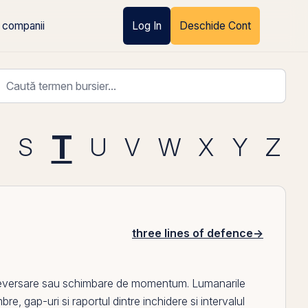
 companii
Log In
Deschide Cont
T
R
S
U
V
W
X
Y
Z
three lines of defence
→
eversare sau schimbare de momentum. Lumanarile
re, gap-uri si raportul dintre inchidere si intervalul