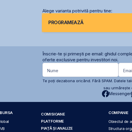
Alege varianta potrivită pentru tine:
PROGRAMEAZĂ
Înscrie-te și primești pe email: ghidul comple
oferte exclusive pentru investitori noi.
Nume
Emai
Te poți dezabona oricând. Fără SPAM. Datele tale
sau urmărește c
Messenger
A BURSA
COMPANIE
COMISIOANE
PLATFORME
Global
Obiectul de ac
PIAȚĂ ȘI ANALIZE
BVB
Structura org