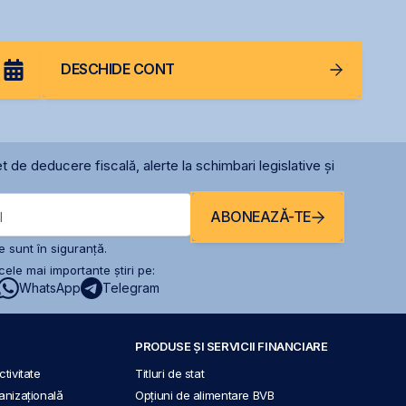
DESCHIDE CONT
t de deducere fiscală, alerte la schimbari legislative și
ABONEAZĂ-TE
l
 sunt în siguranță.
ele mai importante știri pe:
WhatsApp
Telegram
PRODUSE ȘI SERVICII FINANCIARE
tivitate
Titluri de stat
anizațională
Opțiuni de alimentare BVB