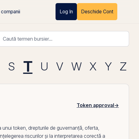
 companii
Log In
Deschide Cont
T
R
S
U
V
W
X
Y
Z
Token approval
→
a unui
token
, drepturile de guvernanță, oferta,
 înțelegerea riscurilor și la interpretarea corectă a