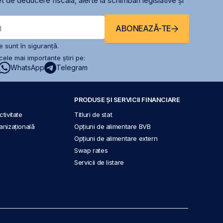
t de deducere fiscală, alerte la schimbari legislative și
ABONEAZĂ-TE
l
 sunt în siguranță.
ele mai importante știri pe:
WhatsApp
Telegram
PRODUSE ȘI SERVICII FINANCIARE
tivitate
Titluri de stat
anizațională
Opțiuni de alimentare BVB
Opțiuni de alimentare extern
Swap rates
Servicii de listare