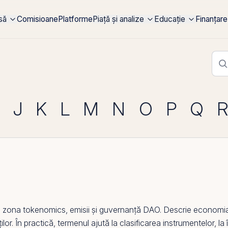
rsă
Comisioane
Platforme
Piață și analize
Educație
Finanțare
J
K
L
M
N
O
P
Q
n zona
tokenomics
, emisii și guvernanță DAO. Descrie economi
ților. În practică, termenul ajută la clasificarea instrumentelor, la