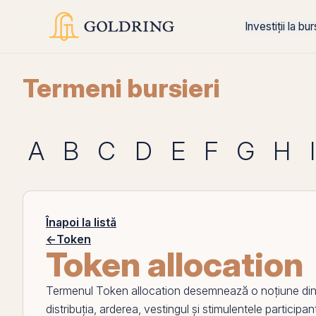
Investiții la bu
Termeni bursieri
A
B
C
D
E
F
G
H
I
Înapoi la listă
←
Token
Token allocation
Termenul
Token allocation
desemnează o noțiune di
distribuția, arderea, vestingul și stimulentele participan