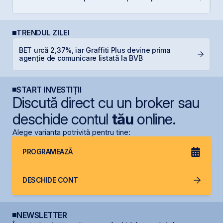
p
TRENDUL ZILEI
BET urcă 2,37%, iar Graffiti Plus devine prima
S
agenție de comunicare listată la BVB
pe
START INVESTIȚII
Discută direct cu un broker sau
deschide contul
tău
online.
Alege varianta potrivită pentru tine:
PROGRAMEAZĂ
DESCHIDE CONT
NEWSLETTER