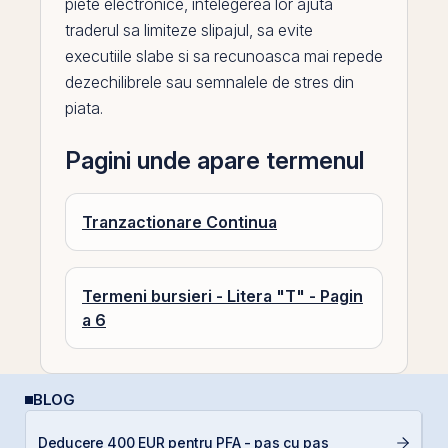
piete electronice, intelegerea lor ajuta
traderul sa limiteze slipajul, sa evite
executiile slabe si sa recunoasca mai repede
dezechilibrele sau semnalele de stres din
piata.
Pagini unde apare termenul
Tranzactionare Continua
Termeni bursieri - Litera "T" - Pagin
a 6
BLOG
RE
Deducere 400 EUR pentru PFA - pas cu pas