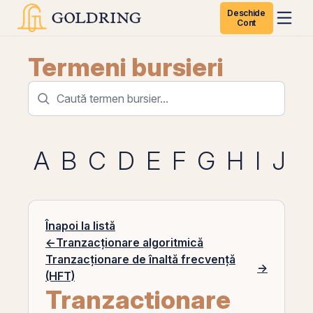
Deschide
Cont
Termeni bursieri
A
B
C
D
E
F
G
H
I
J
K
Înapoi la listă
←
Tranzacționare algoritmică
Tranzacționare de înaltă frecvență
→
(HFT)
Tranzactionare