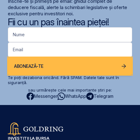
Înscrie-te și primești pe email: ghidul complet de
deducere fiscală, alerte la schimbari legislative și oferte
exclusive pentru investitori noi.
Fii cu un pas înaintea pieței!
Nume
Email
ABONEAZĂ-TE
Te poți dezabona oricând. Fără SPAM. Datele tale sunt în
siguranță.
sau urmărește cele mai importante știri pe:
Messenger
WhatsApp
Telegram
INVESTIȚII LA BURSA