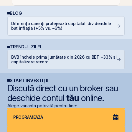
BLOG
Diferența care îți protejează capitalul: dividendele
I
bat inflația (+5% vs. −6%)
TRENDUL ZILEI
BVB încheie prima jumătate din 2026 cu BET +33% și
B
capitalizare record
s
START INVESTIȚII
Discută direct cu un broker sau
deschide contul
tău
online.
Alege varianta potrivită pentru tine:
PROGRAMEAZĂ