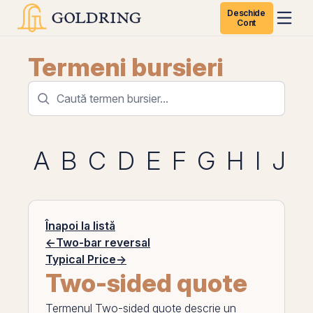
Deschide
Cont
Termeni bursieri
A
B
C
D
E
F
G
H
I
J
K
Înapoi la listă
←
Two-bar reversal
Typical Price
→
Two-sided quote
Termenul
Two-sided quote
descrie un