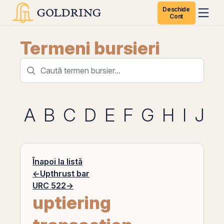
Deschide
Cont
Termeni bursieri
A
B
C
D
E
F
G
H
I
J
K
Înapoi la listă
←
Upthrust bar
URC 522
→
uptiering