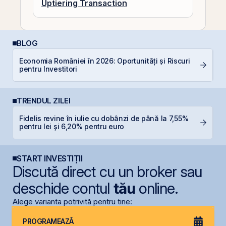
Uptiering Transaction
BLOG
Economia României în 2026: Oportunități și Riscuri
D
pentru Investitori
TRENDUL ZILEI
Fidelis revine în iulie cu dobânzi de până la 7,55%
S
pentru lei și 6,20% pentru euro
pe
START INVESTIȚII
Discută direct cu un broker sau
deschide contul
tău
online.
Alege varianta potrivită pentru tine:
PROGRAMEAZĂ