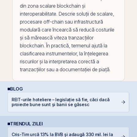
din zona scalare
blockchain
și
interoperabilitate. Descrie soluții de scalare,
procesare off-
chain
sau infrastructură
modulară care încearcă să reducă costurile
și să mărească viteza tranzacțiilor
blockchain. În practică, termenul ajută la
clasificarea instrumentelor, la înțelegerea
riscurilor și la interpretarea corectă a
tranzacțiilor sau a documentației de piață.
BLOG
REIT-urile hoteliere – legislație să fie, căci dacă
C
proiecte bune sunt și banii se găsesc
p
TRENDUL ZILEI
Cris-Tim urcă 13% la BVB și adaugă 330 mil. lei la
T