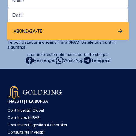
Nume
Email
ABONEAZĂ-TE
Te poți dezabona oricând. Fără SPAM. Datele tale sunt în
siguranță.
sau urmărește cele mai importante știri pe:
Messenger
WhatsApp
Telegram
INVESTIȚII LA BURSA
Cont Investiții Global
Cont Investiții BVB
Cont Investiții gestionat de broker
Consultanță Investiții