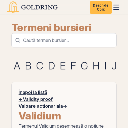
Deschide
Cont
Termeni bursieri
A
B
C
D
E
F
G
H
I
J
K
Înapoi la listă
←
Validity proof
Valoare actionariala
→
Validium
Termenul
Validium
desemnează o noțiune