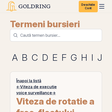
Deschide
Cont
Termeni bursieri
A
B
C
D
E
F
G
H
I
J
K
Înapoi la listă
←
Viteza de executie
voice surveillance
→
Viteza de rotatie a