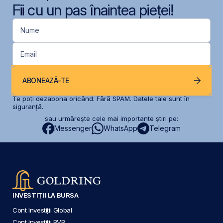
Fii cu un pas înaintea pieței!
Nume
Email
ABONEAZĂ-TE
Te poți dezabona oricând. Fără SPAM. Datele tale sunt în
siguranță.
sau urmărește cele mai importante știri pe:
Messenger
WhatsApp
Telegram
INVESTIȚII LA BURSA
Cont Investiții Global
Cont Investiții BVB