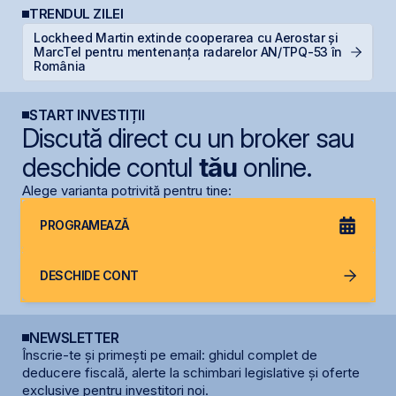
TRENDUL ZILEI
Lockheed Martin extinde cooperarea cu Aerostar și
T
MarcTel pentru mentenanța radarelor AN/TPQ-53 în
t
România
START INVESTIȚII
Discută direct cu un broker sau
deschide contul
tău
online.
Alege varianta potrivită pentru tine:
PROGRAMEAZĂ
DESCHIDE CONT
NEWSLETTER
Înscrie-te și primești pe email: ghidul complet de
deducere fiscală, alerte la schimbari legislative și oferte
exclusive pentru investitori noi.