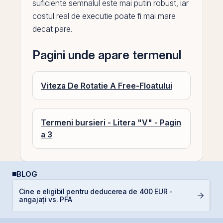
suficiente semnalul este mai putin robust, iar
costul real de executie poate fi mai mare
decat pare.
Pagini unde apare termenul
Viteza De Rotatie A Free-Floatului
Termeni bursieri - Litera "V" - Pagin
a 3
BLOG
R
Cine e eligibil pentru deducerea de 400 EUR -
d
angajați vs. PFA
p