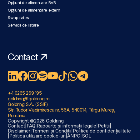
Opțiuni de alimentare BVB
Opțiuni de alimentare extern
Swap rates
Servicii de listare
Contact
+4 0265 269 195
goldring@goldring.ro
Goldring S.A. (SSIF)
Str. Tudor Vladimirescu nr. 56A, 540014, Târgu Mureș,
România
Copyright ©2026 Goldring
Contact
|
FAQ
|
Rapoarte și informații legale
|
Petiții
|
Disclaimer
|
Termeni și Condiții
|
Politica de confidențialitate
|
Politica utilizare cookie-uri
|
ANPC
|
SOL