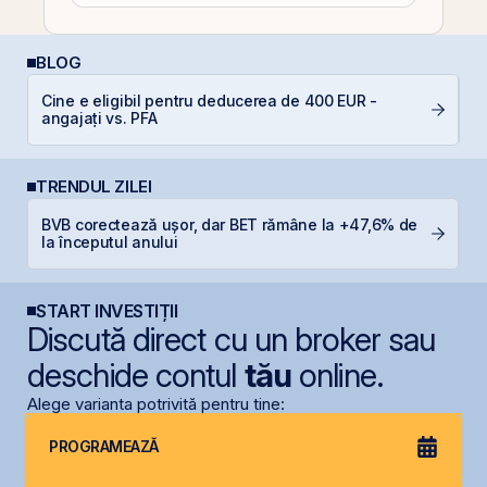
BLOG
Cine e eligibil pentru deducerea de 400 EUR -
Di
angajați vs. PFA
co
TRENDUL ZILEI
BVB corectează ușor, dar BET rămâne la +47,6% de
R
la începutul anului
R
START INVESTIȚII
Discută direct cu un broker sau
deschide contul
tău
online.
Alege varianta potrivită pentru tine:
PROGRAMEAZĂ