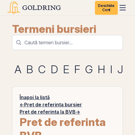
Deschide
Cont
Termeni bursieri
A
B
C
D
E
F
G
H
I
J
K
Înapoi la listă
←
Pret de referinta bursier
Pret de referinta la BVB
→
Pret de referinta