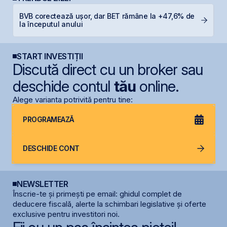
BVB corectează ușor, dar BET rămâne la +47,6% de
B
la începutul anului
d
START INVESTIȚII
Discută direct cu un broker sau
deschide contul
tău
online.
Alege varianta potrivită pentru tine:
PROGRAMEAZĂ
DESCHIDE CONT
NEWSLETTER
Înscrie-te și primești pe email: ghidul complet de
deducere fiscală, alerte la schimbari legislative și oferte
exclusive pentru investitori noi.