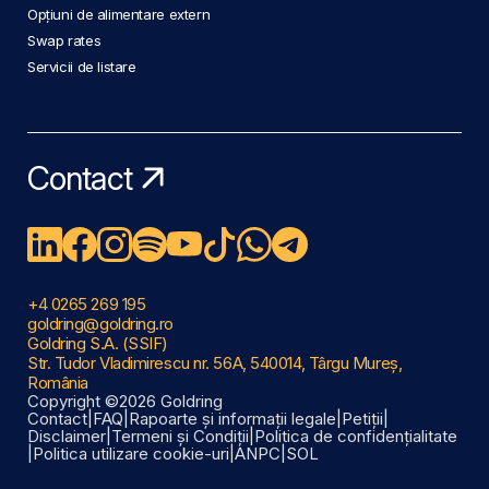
Opțiuni de alimentare extern
Swap rates
Servicii de listare
Contact
+4 0265 269 195
goldring@goldring.ro
Goldring S.A. (SSIF)
Str. Tudor Vladimirescu nr. 56A, 540014, Târgu Mureș,
România
Copyright ©2026 Goldring
Contact
|
FAQ
|
Rapoarte și informații legale
|
Petiții
|
Disclaimer
|
Termeni și Condiții
|
Politica de confidențialitate
|
Politica utilizare cookie-uri
|
ANPC
|
SOL