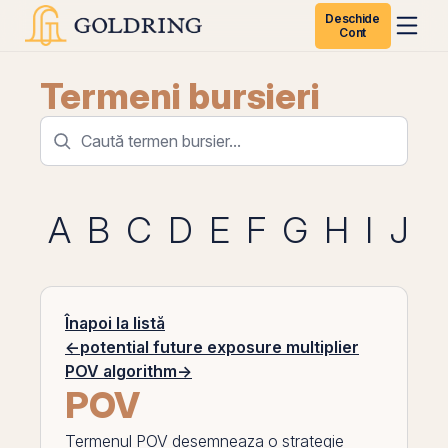
Deschide
Cont
Termeni bursieri
A
B
C
D
E
F
G
H
I
J
K
Înapoi la listă
←
potential future exposure multiplier
POV algorithm
→
POV
Termenul
POV
desemneaza o strategie