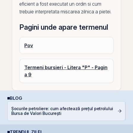
eficient a fost executat un ordin si cum
trebuie interpretata miscarea zilnica a pietei.
Pagini unde apare termenul
Pov
Termeni bursieri - Litera "P" - Pagin
a 9
BLOG
R
Șocurile petroliere: cum afectează prețul petrolului
d
Bursa de Valori București
p
TRENDUL ZILEI