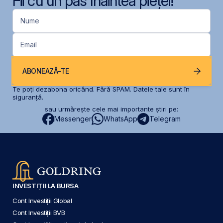
Fii cu un pas înaintea pieței!
Nume
Email
ABONEAZĂ-TE
Te poți dezabona oricând. Fără SPAM. Datele tale sunt în
siguranță.
sau urmărește cele mai importante știri pe:
Messenger
WhatsApp
Telegram
INVESTIȚII LA BURSA
Cont Investiții Global
Cont Investiții BVB