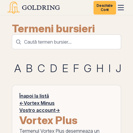
Deschide
Cont
Termeni bursieri
A
B
C
D
E
F
G
H
I
J
K
Înapoi la listă
←
Vortex Minus
Vostro account
→
Vortex Plus
Termenul
Vortex Plus
desemneaza un