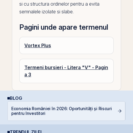
si cu structura ordinelor pentru a evita
semnalele izolate si slabe.
Pagini unde apare termenul
Vortex Plus
Termeni bursieri - Litera "V" - Pagin
a 3
BLOG
Economia României în 2026: Oportunități și Riscuri
C
pentru Investitori
p
TRENDUL ZILEI