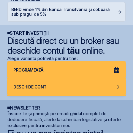
BERD vinde 1% din Banca Transilvania și coboară
B
sub pragul de 5%
B
START INVESTIȚII
Discută direct cu un broker sau
deschide contul
tău
online.
Alege varianta potrivită pentru tine:
PROGRAMEAZĂ
DESCHIDE CONT
NEWSLETTER
Înscrie-te și primești pe email: ghidul complet de
deducere fiscală, alerte la schimbari legislative și oferte
exclusive pentru investitori noi.