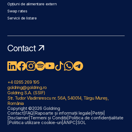
Opțiuni de alimentare extern
Swap rates
Servicii de listare
Contact
+4 0265 269 195
goldring@goldring.ro
Goldring S.A. (SSIF)
Str. Tudor Vladimirescu nr. 56A, 540014, Târgu Mureș,
România
Copyright ©2026 Goldring
Contact
|
FAQ
|
Rapoarte și informații legale
|
Petiții
|
Disclaimer
|
Termeni și Condiții
|
Politica de confidențialitate
|
Politica utilizare cookie-uri
|
ANPC
|
SOL