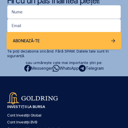
Fii cu un pas înaintea pieței!
Nume
Email
ABONEAZĂ-TE
Te poți dezabona oricând. Fără SPAM. Datele tale sunt în
siguranță.
sau urmărește cele mai importante știri pe:
Messenger
WhatsApp
Telegram
INVESTIȚII LA BURSA
Cont Investiții Global
Cont Investiții BVB