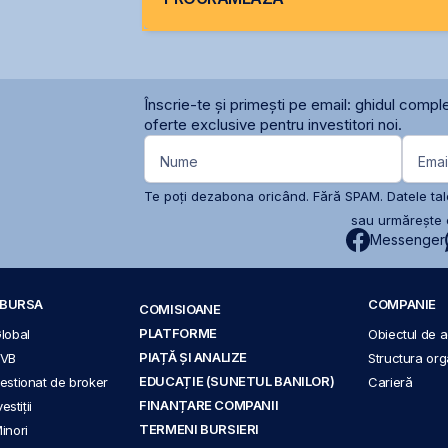
Înscrie-te și primești pe email: ghidul comple
oferte exclusive pentru investitori noi.
Nume
Emai
Te poți dezabona oricând. Fără SPAM. Datele tale
sau urmărește c
Messenger
A BURSA
COMPANIE
COMISIOANE
PLATFORME
Global
Obiectul de ac
PIAȚĂ ȘI ANALIZE
BVB
Structura org
EDUCAȚIE (SUNETUL BANILOR)
 gestionat de broker
Carieră
FINANȚARE COMPANII
stiții
TERMENI BURSIERI
Minori