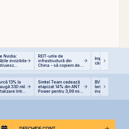
e Nvidia:
REIT-urile de
Impozitarea
țile invizibile
infrastructură din
câștigurilor la bu
truiesc
China - să copiem de
la cel ce copiază?!
urcă 13% la
Simtel Team cedează
BVB estimează
augă 330 mil.
etapizat 14% din ANT
lansarea
italizare într-o
Power pentru 3,99 mil.
instrumentelor de
i
lei și își reduce
prin Contrapartea
participația la 37%
Centrală la final 
2026 sau începutu
2027
DESCHIDE CONT