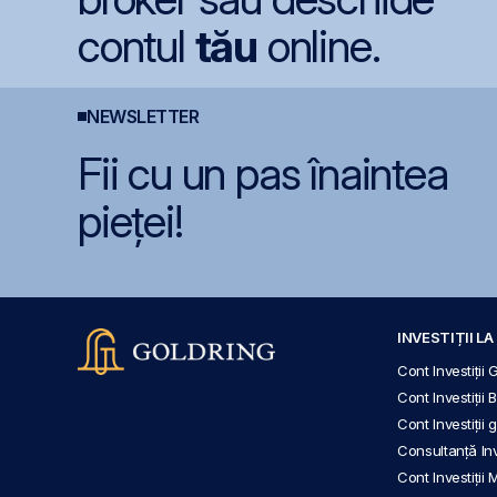
contul
tău
online.
NEWSLETTER
Fii cu un pas înaintea
pieței!
INVESTIȚII L
Cont Investiții 
Cont Investiții 
Cont Investiții
Consultanță Inve
Cont Investiții 