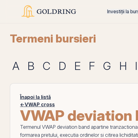
Investiții la bu
Termeni bursieri
A
B
C
D
E
F
G
H
I
Înapoi la listă
←
VWAP cross
VWAP deviation
Termenul
VWAP deviation band
apartine tranzactionar
formarea pretului, executia ordinelor si citirea lichiditat