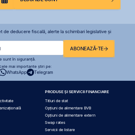
t de deducere fiscală, alerte la schimbari legislative și
ABONEAZĂ-TE
l
 sunt în siguranță.
ele mai importante știri pe:
WhatsApp
Telegram
PRODUSE ȘI SERVICII FINANCIARE
tivitate
Titluri de stat
anizațională
Opțiuni de alimentare BVB
Opțiuni de alimentare extern
Swap rates
Servicii de listare