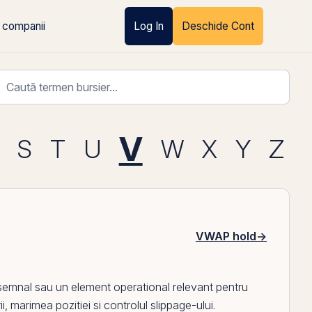
 companii
Log In
Deschide Cont
V
S
T
U
W
X
Y
Z
VWAP hold
→
n semnal sau un element operational relevant pentru
ii, marimea pozitiei si controlul slippage-ului.