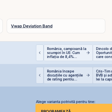
Vwap Deviation Band
EIT-urile hoteliere –
România, campioană la
Dincolo d
egislație să fie, căci
scumpiri în UE: Cum
Oportunită
acă proiecte bune
inflația de 8,4%
care cons
unt și banii se găsesc
erodează bugetul și
viitorul AI
care sunt soluțiile
reale pentru români
VB corectează ușor,
România începe
Cris-Tim 
ar BET rămâne la
discuțiile cu agențiile
BVB și ad
47,6% de la începutul
de rating pentru
lei la cap
nului
menținerea
singură z
calificativului suveran
Alege varianta potrivită pentru tine:
PROGRAMEAZĂ