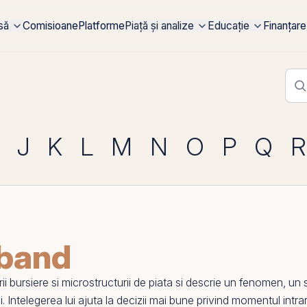
rsă
Comisioane
Platforme
Piață și analize
Educație
Finanțare
J
K
L
M
N
O
P
Q
R
 band
ii bursiere si microstructurii de piata si descrie un fenomen, u
ii. Intelegerea lui ajuta la decizii mai bune privind momentul intrar