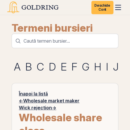
Deschide
Cont
Termeni bursieri
A
B
C
D
E
F
G
H
I
J
K
Înapoi la listă
←
Wholesale market maker
Wick rejection
→
Wholesale share