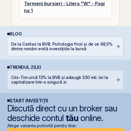
Termeni bursieri - Litera "W" - Pagi
na 1
BLOG
De la Caritas la BVB: Psihologia fricii și de ce 98,5%
RE
dintre români evită investițiile la bursă
di
TRENDUL ZILEI
Cris-Tim urcă 13% la BVB și adaugă 330 mil. lei la
T
capitalizare într-o singură zi
p
START INVESTIȚII
Discută direct cu un broker sau
deschide contul
tău
online.
Alege varianta potrivită pentru tine: