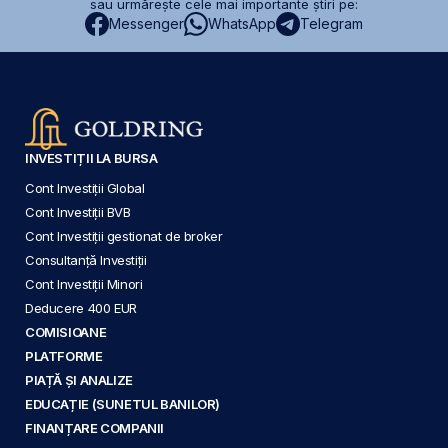
sau urmărește cele mai importante știri pe:
Messenger
WhatsApp
Telegram
INVESTIȚII LA BURSA
Cont Investiții Global
Cont Investiții BVB
Cont Investiții gestionat de broker
Consultanță Investiții
Cont Investiții Minori
Deducere 400 EUR
COMISIOANE
PLATFORME
PIAȚĂ ȘI ANALIZE
EDUCAȚIE (SUNETUL BANILOR)
FINANȚARE COMPANII