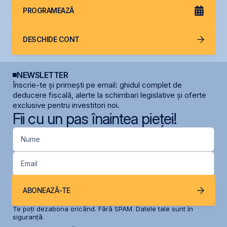
PROGRAMEAZĂ
DESCHIDE CONT
NEWSLETTER
Înscrie-te și primești pe email: ghidul complet de
deducere fiscală, alerte la schimbari legislative și oferte
exclusive pentru investitori noi.
Fii cu un pas înaintea pieței!
Nume
Email
ABONEAZĂ-TE
Te poți dezabona oricând. Fără SPAM. Datele tale sunt în
siguranță.