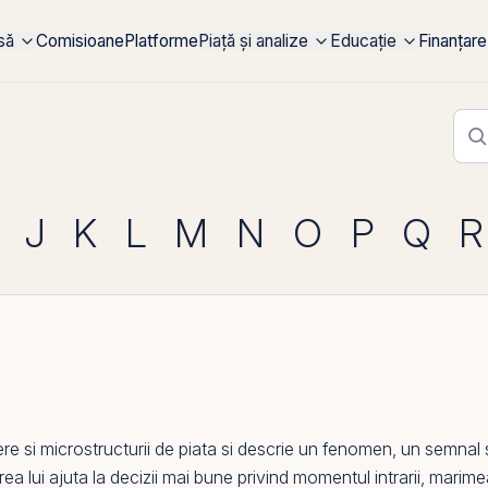
rsă
Comisioane
Platforme
Piață și analize
Educație
Finanțare
J
K
L
M
N
O
P
Q
R
iere si microstructurii de piata si descrie un fenomen, un semna
egerea lui ajuta la decizii mai bune privind momentul intrarii, marime