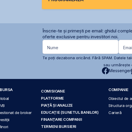
Înscrie-te și primești pe email: ghidul comple
oferte exclusive pentru investitori noi.
Nume
Emai
Te poți dezabona oricând. Fără SPAM. Datele tale
sau urmărește c
Messenger
A BURSA
COMPANIE
COMISIOANE
PLATFORME
Global
Obiectul de ac
PIAȚĂ ȘI ANALIZE
BVB
Structura org
EDUCAȚIE (SUNETUL BANILOR)
 gestionat de broker
Carieră
FINANȚARE COMPANII
stiții
TERMENI BURSIERI
Minori