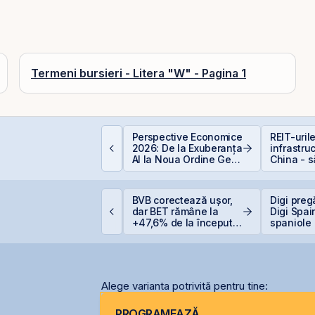
Termeni bursieri - Litera "W" - Pagina 1
istarea Pachetelor
Perspective Economice
REIT-uril
inoritare din
2026: De la Exuberanța
infrastru
ompaniile de Stat la
AI la Noua Ordine Geo-
China - 
VB – Soluție pentru
Economică
la cel ce
eficitul Bugetar?
ockheed Martin
BVB corectează ușor,
Digi preg
xtinde cooperarea cu
dar BET rămâne la
Digi Spai
erostar și MarcTel
+47,6% de la începutul
spaniole
entru mentenanța
anului
adarelor AN/TPQ-53 în
omânia
Alege varianta potrivită pentru tine:
PROGRAMEAZĂ