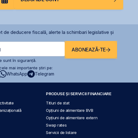
t de deducere fiscală, alerte la schimbari legislative și
ABONEAZĂ-TE
l
 sunt în siguranță.
ele mai importante știri pe:
WhatsApp
Telegram
PRODUSE ȘI SERVICII FINANCIARE
tivitate
Titluri de stat
anizațională
Opțiuni de alimentare BVB
Opțiuni de alimentare extern
Swap rates
Servicii de listare