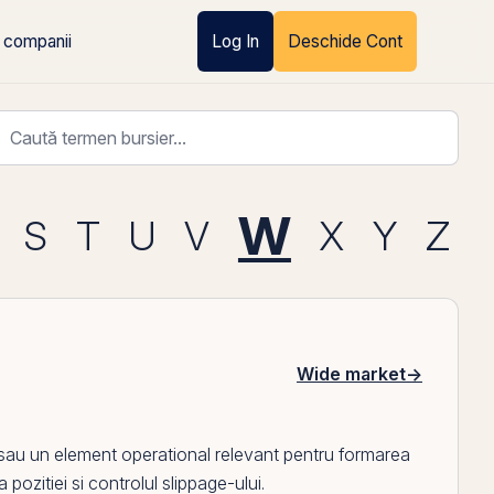
 companii
Log In
Deschide Cont
W
S
T
U
V
X
Y
Z
Wide market
→
l sau un element operational relevant pentru formarea
a pozitiei si controlul slippage-ului.