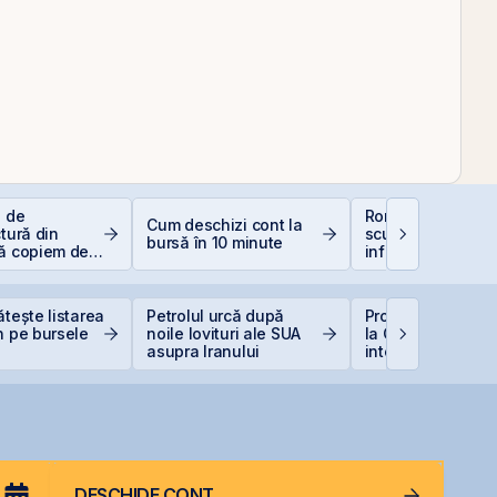
e de
România, campio
Cum deschizi cont la
ctură din
scumpiri în UE: C
bursă în 10 minute
să copiem de
inflația de 8,4%
 copiază?!
erodează bugetul
care sunt soluțiil
reale pentru româ
ătește listarea
Petrolul urcă după
Producția central
n pe bursele
noile lovituri ale SUA
la Cernavodă, opr
asupra Iranului
integral din cauz
secetei
DESCHIDE CONT