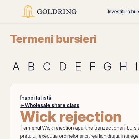
Investiții la bu
Termeni bursieri
A
B
C
D
E
F
G
H
I
Înapoi la listă
←
Wholesale share class
Wick rejection
Termenul
Wick rejection
apartine tranzactionarii burs
pretului, executia ordinelor si citirea lichiditatii. Intel