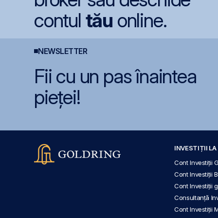
contul
tău
online.
NEWSLETTER
Fii cu un pas înaintea
pieței!
INVESTIȚII L
Cont Investiții 
Cont Investiții 
Cont Investiții
Consultanță Inve
Cont Investiții 