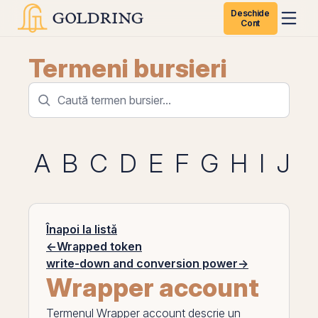
Deschide
Cont
Termeni bursieri
A
B
C
D
E
F
G
H
I
J
K
Înapoi la listă
←
Wrapped token
write-down and conversion power
→
Wrapper account
Termenul
Wrapper account
descrie un