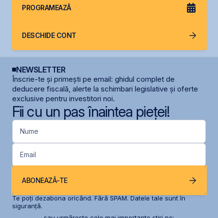
PROGRAMEAZĂ
DESCHIDE CONT
NEWSLETTER
Înscrie-te și primești pe email: ghidul complet de
deducere fiscală, alerte la schimbari legislative și oferte
exclusive pentru investitori noi.
Fii cu un pas înaintea pieței!
Nume
Email
ABONEAZĂ-TE
Te poți dezabona oricând. Fără SPAM. Datele tale sunt în
siguranță.
sau urmărește cele mai importante știri pe: