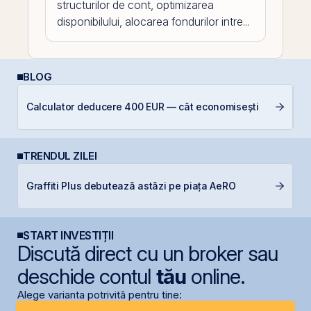
structurilor de cont, optimizarea
disponibilului, alocarea fondurilor intre...
BLOG
Câ
Calculator deducere 400 EUR — cât economisești
in
TRENDUL ZILEI
R
Graffiti Plus debutează astăzi pe piața AeRO
R
START INVESTIȚII
Discută direct cu un broker sau
deschide contul
tău
online.
Alege varianta potrivită pentru tine: