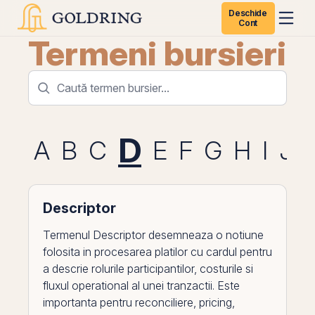
Deschide
Cont
Termeni bursieri
D
A
B
C
E
F
G
H
I
J
Descriptor
Termenul Descriptor desemneaza o notiune
folosita in procesarea platilor cu cardul pentru
a descrie rolurile participantilor, costurile si
fluxul operational al unei tranzactii. Este
importanta pentru reconciliere, pricing,