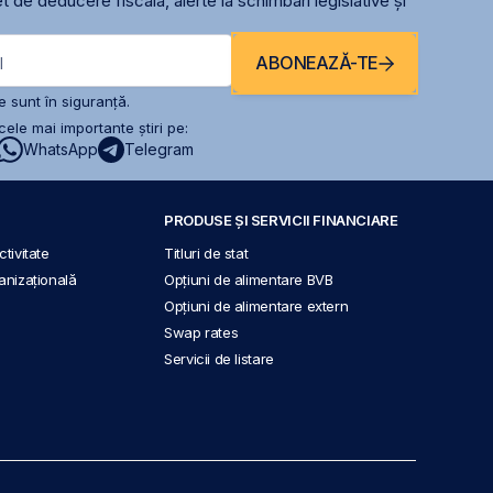
t de deducere fiscală, alerte la schimbari legislative și
ABONEAZĂ-TE
l
 sunt în siguranță.
ele mai importante știri pe:
WhatsApp
Telegram
PRODUSE ȘI SERVICII FINANCIARE
tivitate
Titluri de stat
anizațională
Opțiuni de alimentare BVB
Opțiuni de alimentare extern
Swap rates
Servicii de listare