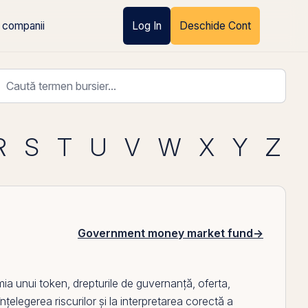
 companii
Log In
Deschide Cont
R
S
T
U
V
W
X
Y
Z
Government money market fund
→
mia unui
token
, drepturile de guvernanță, oferta,
 înțelegerea riscurilor și la interpretarea corectă a