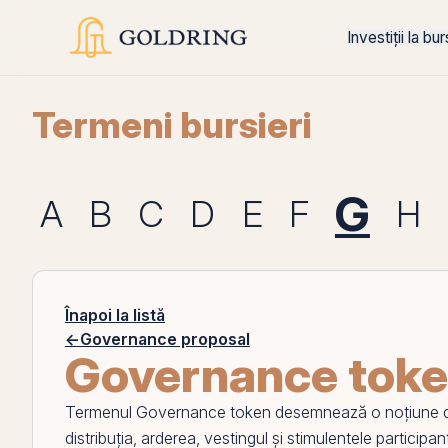
Investiții la bu
Termeni bursieri
G
A
B
C
D
E
F
H
Înapoi la listă
←
Governance proposal
Governance tok
Termenul
Governance token
desemnează o noțiune 
distribuția, arderea, vestingul și stimulentele participan