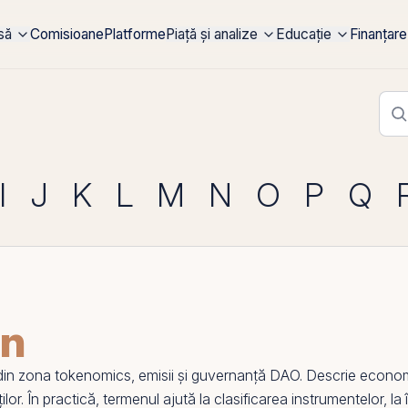
rsă
Comisioane
Platforme
Piață și analize
Educație
Finanțare
I
J
K
L
M
N
O
P
Q
en
din zona
tokenomics
, emisii și guvernanță DAO. Descrie econo
ților. În practică, termenul ajută la clasificarea instrumentelor, la