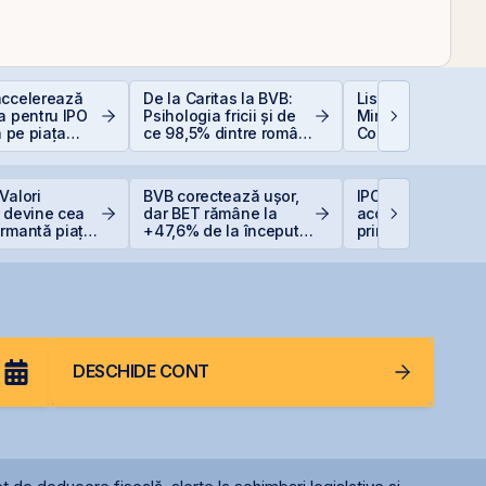
accelerează
De la Caritas la BVB:
Listarea Pachetel
a pentru IPO
Psihologia fricii și de
Minoritare din
a pe piața
ce 98,5% dintre români
Companiile de Sta
BVB
evită investițiile la
BVB – Soluție pen
bursă
Deficitul Bugetar
Valori
BVB corectează ușor,
IPO-ul Digi Spain
 devine cea
dar BET rămâne la
acoperit integral 
ormantă piață
+47,6% de la începutul
prima zi
anului
DESCHIDE CONT