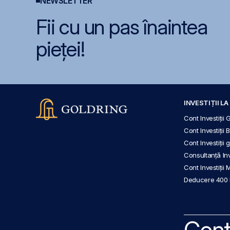
NEWSLETTER
Fii cu un pas înaintea
pieței!
INVESTIȚII L
Cont Investiții 
Cont Investiții 
Cont Investiții
Consultanță Inve
Cont Investiții 
Deducere 400
Cont