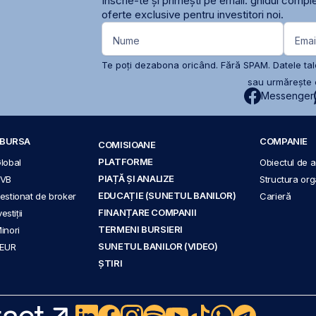
Înscrie-te și primești pe email: ghidul comple
oferte exclusive pentru investitori noi.
Nume
Emai
Te poți dezabona oricând. Fără SPAM. Datele tale
sau urmărește c
Messenger
A BURSA
COMPANIE
COMISIOANE
PLATFORME
Global
Obiectul de ac
PIAȚĂ ȘI ANALIZE
BVB
Structura org
EDUCAȚIE (SUNETUL BANILOR)
 gestionat de broker
Carieră
FINANȚARE COMPANII
stiții
TERMENI BURSIERI
Minori
SUNETUL BANILOR (VIDEO)
 EUR
ȘTIRI
act