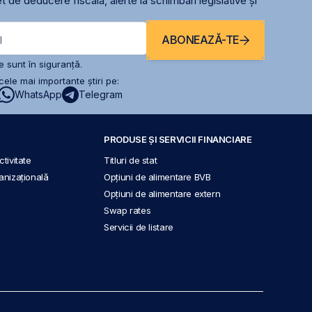
t de deducere fiscală, alerte la schimbari legislative și
ABONEAZĂ-TE
l
 sunt în siguranță.
ele mai importante știri pe:
WhatsApp
Telegram
PRODUSE ȘI SERVICII FINANCIARE
tivitate
Titluri de stat
anizațională
Opțiuni de alimentare BVB
Opțiuni de alimentare extern
Swap rates
Servicii de listare