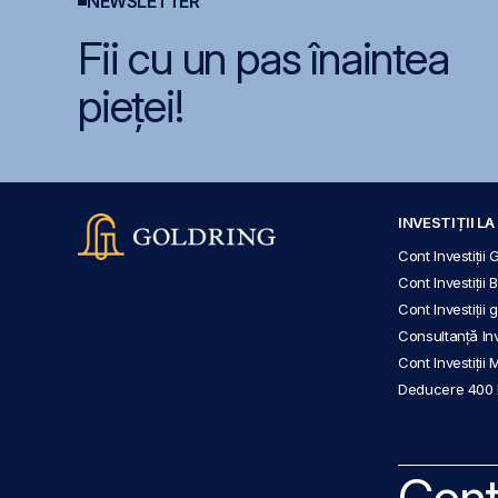
NEWSLETTER
Fii cu un pas înaintea
pieței!
INVESTIȚII L
Cont Investiții 
Cont Investiții 
Cont Investiții
Consultanță Inve
Cont Investiții 
Deducere 400
Cont