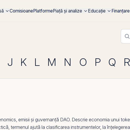
rsă
Comisioane
Platforme
Piață și analize
Educație
Finanțare
J
K
L
M
N
O
P
Q
enomics
, emisii și guvernanță DAO. Descrie economia unui token,
ctică, termenul ajută la clasificarea instrumentelor, la înțelegerea