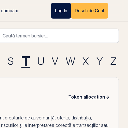
 companii
Log In
Deschide Cont
T
R
S
U
V
W
X
Y
Z
Token allocation
→
 drepturile de guvernanță, oferta, distribuția,
 riscurilor și la interpretarea corectă a tranzacțiilor sau