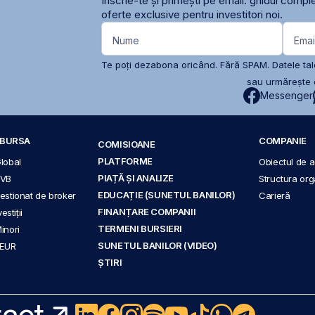
Înscrie-te și primești pe email: ghidul comple
oferte exclusive pentru investitori noi.
Nume
Emai
Te poți dezabona oricând. Fără SPAM. Datele tale
sau urmărește c
Messenger
A BURSA
COMPANIE
COMISIOANE
PLATFORME
Global
Obiectul de ac
PIAȚĂ ȘI ANALIZE
BVB
Structura org
EDUCAȚIE (SUNETUL BANILOR)
 gestionat de broker
Carieră
FINANȚARE COMPANII
stiții
TERMENI BURSIERI
Minori
SUNETUL BANILOR (VIDEO)
 EUR
ȘTIRI
act