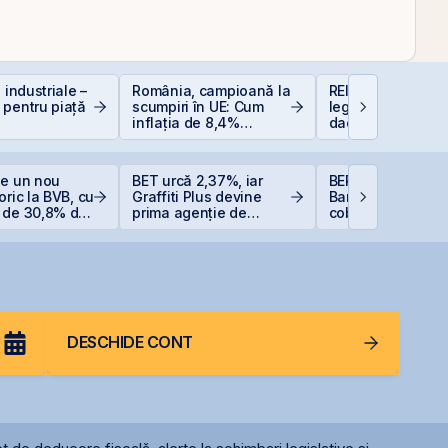
 industriale –
România, campioană la
REIT-urile hotelie
 pentru piață
scumpiri în UE: Cum
legislație să fie, 
inflația de 8,4%
dacă proiecte bu
erodează bugetul și
sunt și banii se 
care sunt soluțiile
reale pentru români
ge un nou
BET urcă 2,37%, iar
BERD vinde 1% di
oric la BVB, cu
Graffiti Plus devine
Banca Transilvani
 de 30,8% de
prima agenție de
coboară sub prag
tul anului
comunicare listată la
5%
BVB
DESCHIDE CONT