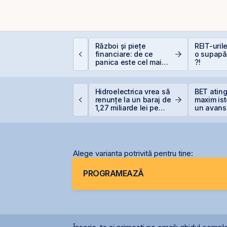
e la Caritas la BVB:
Război și piețe
REIT-urile
sihologia fricii și de
financiare: de ce
o supapă
e 98,5% dintre români
panica este cel mai
?!
vită investițiile la
scump sfat
ursă
idelis revine în iulie
Hidroelectrica vrea să
BET atin
u dobânzi de până la
renunțe la un baraj de
maxim ist
,55% pentru lei și
1,27 miliarde lei pe
un avans
,20% pentru euro
Siret
la începu
Alege varianta potrivită pentru tine:
PROGRAMEAZĂ