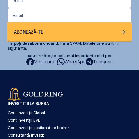
Nume
Email
ABONEAZĂ-TE
Te poți dezabona oricând. Fără SPAM. Datele tale sunt în
siguranță.
sau urmărește cele mai importante știri pe:
Messenger
WhatsApp
Telegram
INVESTIȚII LA BURSA
Cont Investiții Global
Cont Investiții BVB
Cont Investiții gestionat de broker
Consultanță Investiții