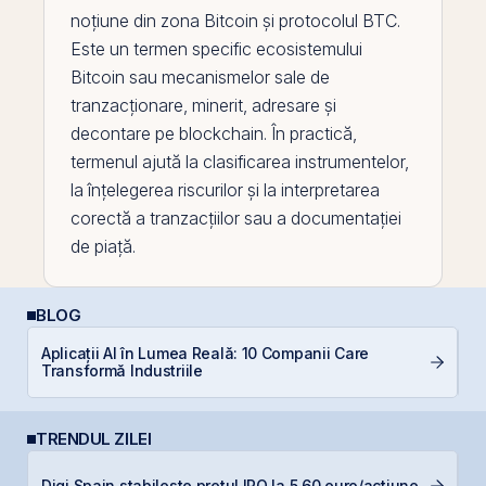
noțiune din zona
Bitcoin
și protocolul
BTC
.
Este un termen specific ecosistemului
Bitcoin sau mecanismelor sale de
tranzacționare, minerit, adresare și
decontare
pe
blockchain
. În practică,
termenul ajută la clasificarea instrumentelor,
la înțelegerea riscurilor și la interpretarea
corectă a tranzacțiilor sau a documentației
de piață.
BLOG
Aplicații AI în Lumea Reală: 10 Companii Care
RE
Transformă Industriile
TRENDUL ZILEI
B
Digi Spain stabilește prețul IPO la 5,60 euro/acțiune