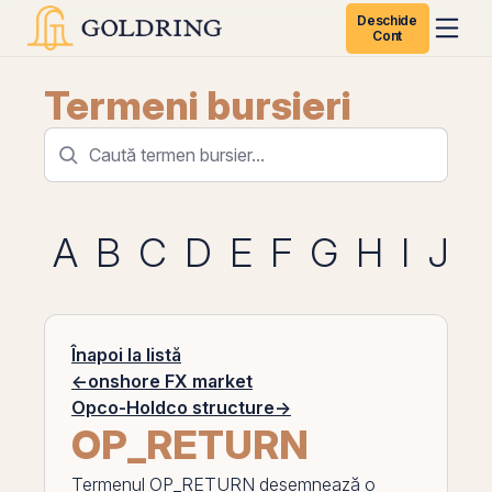
Deschide
Cont
Termeni bursieri
A
B
C
D
E
F
G
H
I
J
K
Înapoi la listă
←
onshore FX market
Opco-Holdco structure
→
OP_RETURN
Termenul
OP_RETURN
desemnează o