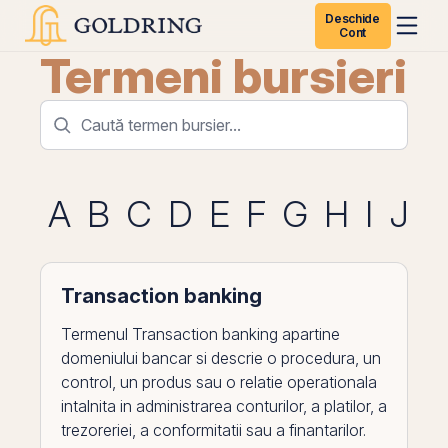
Deschide
Cont
Termeni bursieri
A
B
C
D
E
F
G
H
I
J
K
Transaction banking
Termenul Transaction banking apartine
domeniului bancar si descrie o procedura, un
control, un produs sau o relatie operationala
intalnita in administrarea conturilor, a platilor, a
trezoreriei, a conformitatii sau a finantarilor.