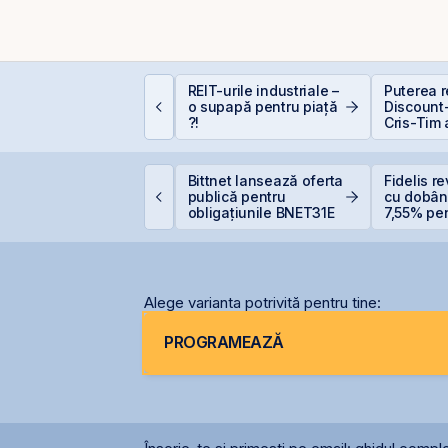
incolo de Nvidia:
REIT-urile industriale –
Puterea re
portunitățile invizibile
o supapă pentru piață
Discount-
are construiesc
?!
Cris-Tim 
iitorul AI
subscrier
ori mai m
capitaliz
igi Spain stabilește
Bittnet lansează oferta
Fidelis re
a compan
rețul IPO la 5,60
publică pentru
cu dobân
uro/acțiune
obligațiunile BNET31E
7,55% pent
6,20% pe
Alege varianta potrivită pentru tine:
PROGRAMEAZĂ