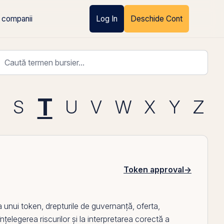
 companii
Log In
Deschide Cont
T
R
S
U
V
W
X
Y
Z
Token approval
→
a unui
token
, drepturile de guvernanță, oferta,
 înțelegerea riscurilor și la interpretarea corectă a