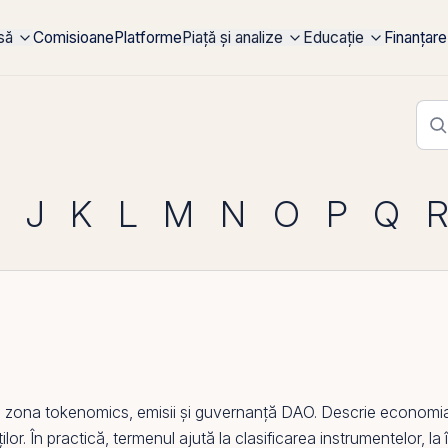
rsă
Comisioane
Platforme
Piață și analize
Educație
Finanțare
J
K
L
M
N
O
P
Q
n zona
tokenomics
, emisii și guvernanță DAO. Descrie economi
ților. În practică, termenul ajută la clasificarea instrumentelor, la