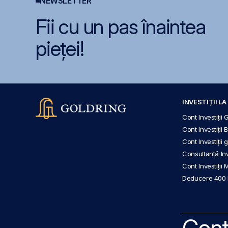
NEWSLETTER
Fii cu un pas înaintea
pieței!
INVESTIȚII L
Cont Investiții 
Cont Investiții 
Cont Investiții
Consultanță Inve
Cont Investiții 
Deducere 400
Cont