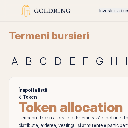
Investiții la bu
Termeni bursieri
A
B
C
D
E
F
G
H
I
Înapoi la listă
←
Token
Token allocation
Termenul
Token allocation
desemnează o noțiune di
distribuția, arderea, vestingul și stimulentele participan