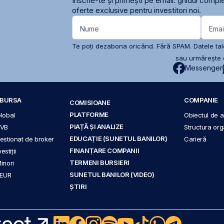
Înscrie-te și primești pe email: ghidul comple
oferte exclusive pentru investitori noi.
Nume
Emai
Te poți dezabona oricând. Fără SPAM. Datele tale
sau urmărește c
Messenger
A BURSA
COMPANIE
COMISIOANE
PLATFORME
Global
Obiectul de ac
PIAȚĂ ȘI ANALIZE
BVB
Structura org
EDUCAȚIE (SUNETUL BANILOR)
 gestionat de broker
Carieră
FINANȚARE COMPANII
stiții
TERMENI BURSIERI
Minori
SUNETUL BANILOR (VIDEO)
 EUR
ȘTIRI
act