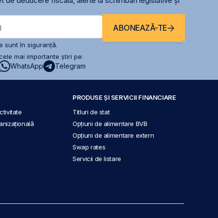
t de deducere fiscală, alerte la schimbari legislative și
ABONEAZĂ-TE
l
 sunt în siguranță.
ele mai importante știri pe:
WhatsApp
Telegram
PRODUSE ȘI SERVICII FINANCIARE
tivitate
Titluri de stat
anizațională
Opțiuni de alimentare BVB
Opțiuni de alimentare extern
Swap rates
Servicii de listare