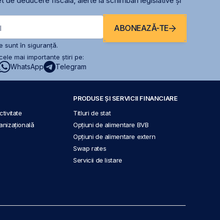
t de deducere fiscală, alerte la schimbari legislative și
ABONEAZĂ-TE
l
 sunt în siguranță.
ele mai importante știri pe:
WhatsApp
Telegram
PRODUSE ȘI SERVICII FINANCIARE
tivitate
Titluri de stat
anizațională
Opțiuni de alimentare BVB
Opțiuni de alimentare extern
Swap rates
Servicii de listare