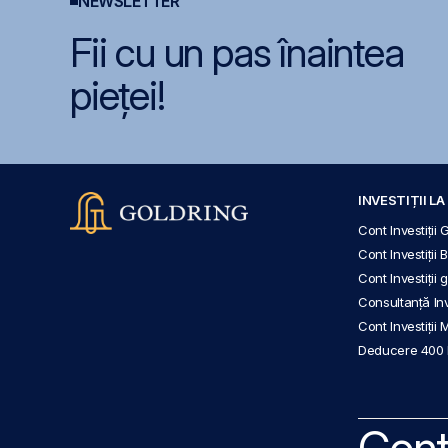
NEWSLETTER
Fii cu un pas înaintea
pieței!
INVESTIȚII L
Cont Investiții 
Cont Investiții 
Cont Investiții
Consultanță Inve
Cont Investiții 
Deducere 400
Cont