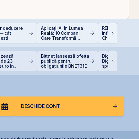
or deducere
Aplicații AI în Lumea
REIT-urile de
— cât
Reală: 10 Companii
infrastructură din
ești
Care Transformă
China - să copie
Industriile
la cel ce copiază?
lizează
Bittnet lansează oferta
Digi pregătește li
a de 23
publică pentru
Digi Spain pe bur
euro în
obligațiunile BNET31E
spaniole
ul Canopus
a
DESCHIDE CONT