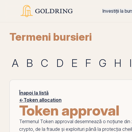
Investiții la bu
Termeni bursieri
A
B
C
D
E
F
G
H
I
Înapoi la listă
←
Token allocation
Token approval
Termenul
Token approval
desemnează o noțiune din zon
crypto, de la fraude și exploituri până la protecția cheil