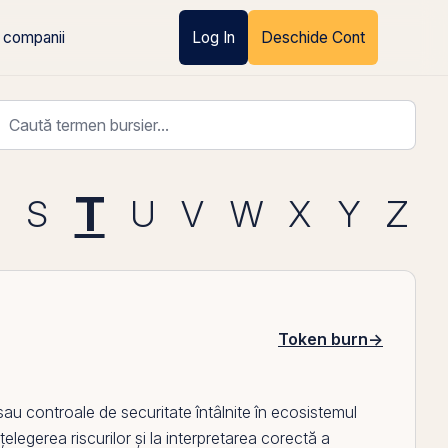
 companii
Log In
Deschide Cont
T
R
S
U
V
W
X
Y
Z
Token burn
→
sau controale de securitate întâlnite în ecosistemul
nțelegerea riscurilor și la interpretarea corectă a