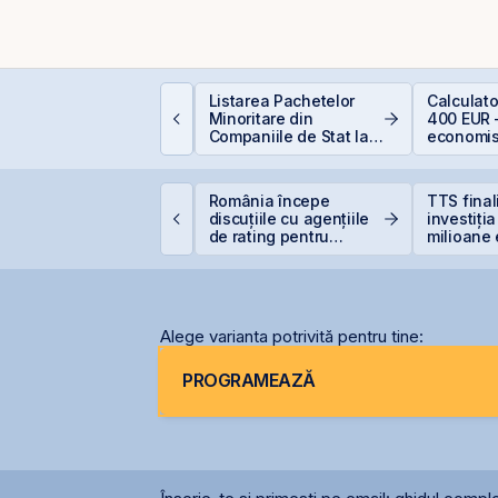
erspective Economice
Listarea Pachetelor
Calculat
026: De la Exuberanța
Minoritare din
400 EUR 
I la Noua Ordine Geo-
Companiile de Stat la
economis
conomică
BVB – Soluție pentru
Deficitul Bugetar?
VB corectează ușor,
România începe
TTS fina
ar BET rămâne la
discuțiile cu agențiile
investiți
47,6% de la începutul
de rating pentru
milioane 
nului
menținerea
terminal
calificativului suveran
Constanț
Alege varianta potrivită pentru tine:
PROGRAMEAZĂ