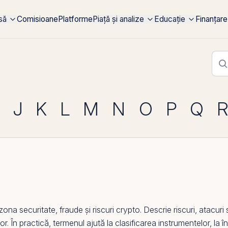
rsă
Comisioane
Platforme
Piață și analize
Educație
Finanțare
J
K
L
M
N
O
P
Q
a securitate, fraude și riscuri crypto. Descrie riscuri, atacuri 
or. În practică, termenul ajută la clasificarea instrumentelor, la î