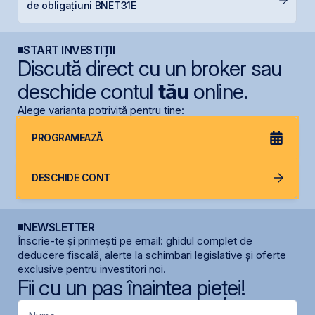
de obligațiuni BNET31E
a
START INVESTIȚII
Discută direct cu un broker sau
deschide contul
tău
online.
Alege varianta potrivită pentru tine:
PROGRAMEAZĂ
DESCHIDE CONT
NEWSLETTER
Înscrie-te și primești pe email: ghidul complet de
deducere fiscală, alerte la schimbari legislative și oferte
exclusive pentru investitori noi.
Fii cu un pas înaintea pieței!