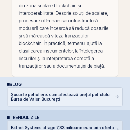
din zona scalare
blockchain
și
interoperabilitate. Descrie soluții de scalare,
procesare off-
chain
sau infrastructură
modulară care încearcă să reducă costurile
și să mărească viteza tranzacțiilor
blockchain. În practică, termenul ajută la
clasificarea instrumentelor, la înțelegerea
riscurilor și la interpretarea corectă a
tranzacțiilor sau a documentației de piață.
BLOG
Șocurile petroliere: cum afectează prețul petrolului
C
Bursa de Valori București
in
TRENDUL ZILEI
Bittnet Systems atrage 7,33 milioane euro prin oferta
B