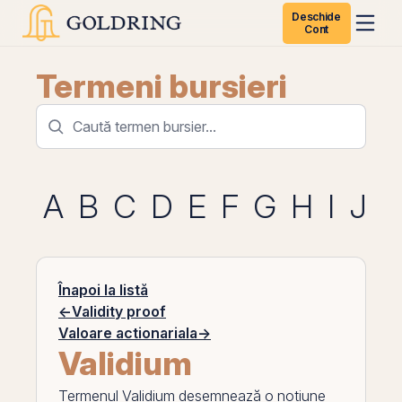
Deschide
Cont
Termeni bursieri
A
B
C
D
E
F
G
H
I
J
K
Înapoi la listă
←
Validity proof
Valoare actionariala
→
Validium
Termenul
Validium
desemnează o noțiune