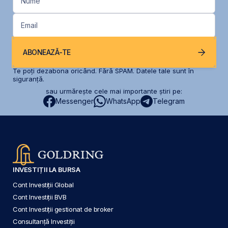
Nume
Email
ABONEAZĂ-TE
Te poți dezabona oricând. Fără SPAM. Datele tale sunt în
siguranță.
sau urmărește cele mai importante știri pe:
Messenger
WhatsApp
Telegram
INVESTIȚII LA BURSA
Cont Investiții Global
Cont Investiții BVB
Cont Investiții gestionat de broker
Consultanță Investiții