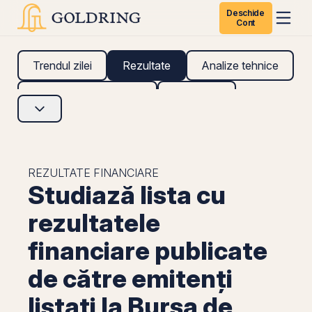
Deschide
Cont
Trendul zilei
Rezultate
Analize tehnice
Analize fundamentale
Research
REZULTATE FINANCIARE
Studiază lista cu
rezultatele
financiare publicate
de către emitenți
listați la Bursa de