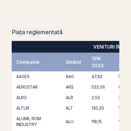
Piața reglementată
VENITURI (MIL. LE
12M
12M
Companie
Simbol
2023
2024
AAGES
AAG
47,82
59,43
AEROSTAR
ARS
533,06
633,3
ALRO
ALR
2,53
3,20
ALTUR
ALT
130,20
104,71
ALUMIL ROM
ALU
118,15
113,02
INDUSTRY