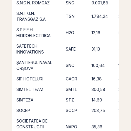
S.N.G.N. ROMGAZ
SNG
9.001,88
7.929
S.N.T.G.N.
TGN
1.784,24
2.305
TRANSGAZ S.A.
S.P.E.E.H.
H2O
12,16
9,12
HIDROELECTRICA
SAFETECH
SAFE
31,13
42,88
INNOVATIONS
ȘANTIERUL NAVAL
SNO
100,64
101,16
ORȘOVA
SIF HOTELURI
CAOR
16,38
3,11
SIMTEL TEAM
SMTL
300,58
360,2
SINTEZA
STZ
14,60
2,76
SOCEP
SOCP
203,75
205,17
SOCIETATEA DE
CONSTRUCTII
NAPO
35,36
75,58