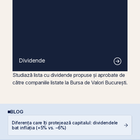
Dividende
Studiază lista cu dividende propuse și aprobate de
către companiile listate la Bursa de Valori București.
BLOG
Diferența care îți protejează capitalul: dividendele
D
bat inflația (+5% vs. −6%)
Ar