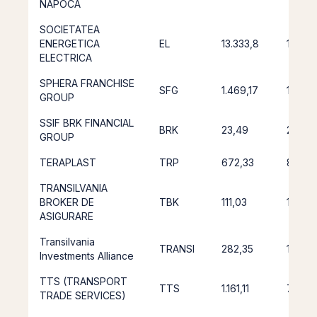
NAPOCA
SOCIETATEA
ENERGETICA
EL
13.333,8
10,966
ELECTRICA
SPHERA FRANCHISE
SFG
1.469,17
1.548,
GROUP
SSIF BRK FINANCIAL
BRK
23,49
26,22
GROUP
TERAPLAST
TRP
672,33
897,9
TRANSILVANIA
BROKER DE
TBK
111,03
106,5
ASIGURARE
Transilvania
TRANSI
282,35
140,52
Investments Alliance
TTS (TRANSPORT
TTS
1.161,11
733,8
TRADE SERVICES)