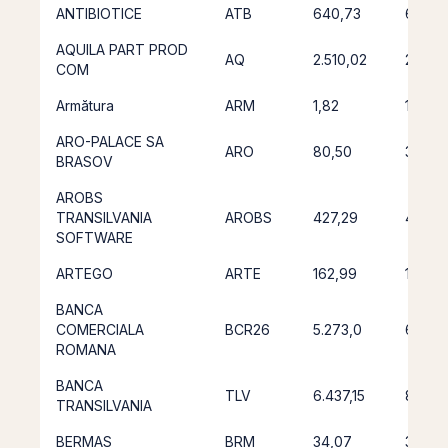
ANTIBIOTICE
ATB
640,73
692,9
AQUILA PART PROD
AQ
2.510,02
2.945
COM
Armătura
ARM
1,82
1,73
ARO-PALACE SA
ARO
80,50
36,22
BRASOV
AROBS
TRANSILVANIA
AROBS
427,29
412,4
SOFTWARE
ARTEGO
ARTE
162,99
144,8
BANCA
COMERCIALA
BCR26
5.273,0
6.096
ROMANA
BANCA
TLV
6.437,15
8.223
TRANSILVANIA
BERMAS
BRM
34,07
39,96