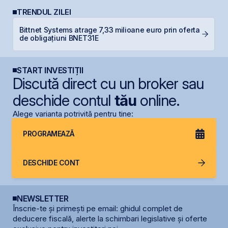
TRENDUL ZILEI
Bittnet Systems atrage 7,33 milioane euro prin oferta
T
de obligațiuni BNET31E
p
START INVESTIȚII
Discută direct cu un broker sau
deschide contul
tău
online.
Alege varianta potrivită pentru tine:
PROGRAMEAZĂ
DESCHIDE CONT
NEWSLETTER
Înscrie-te și primești pe email: ghidul complet de
deducere fiscală, alerte la schimbari legislative și oferte