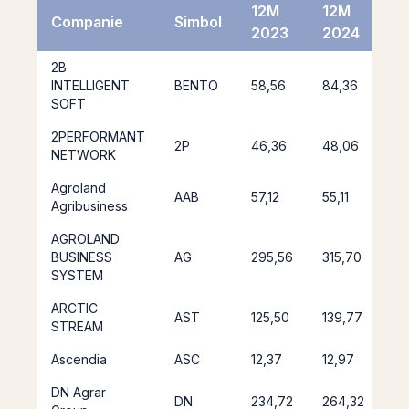
12M
12M
Companie
Simbol
%
2023
2024
2B
INTELLIGENT
BENTO
58,56
84,36
4
SOFT
2PERFORMANT
2P
46,36
48,06
3
NETWORK
Agroland
AAB
57,12
55,11
-3
Agribusiness
AGROLAND
BUSINESS
AG
295,56
315,70
6,
SYSTEM
ARCTIC
AST
125,50
139,77
11
STREAM
Ascendia
ASC
12,37
12,97
4
DN Agrar
DN
234,72
264,32
12