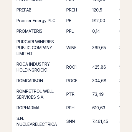
PREFAB
PREH
120,5
96,2
Premier Energy PLC
PE
912,00
1.220,
PROMATERIS
PPL
0,14
0,11
PURCARI WINERIES
PUBLIC COMPANY
WINE
369,65
382,4
LIMITED
ROCA INDUSTRY
ROC1
425,86
599,18
HOLDINGROCK1
ROMCARBON
ROCE
304,68
307,3
ROMPETROL WELL
PTR
73,49
77,02
SERVICES S.A.
ROPHARMA
RPH
610,63
1.069,
S.N.
SNN
7.461,45
4.672
NUCLEARELECTRICA