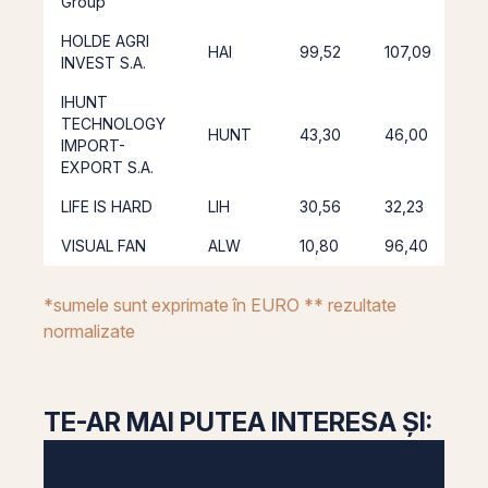
Group
HOLDE AGRI
HAI
99,52
107,09
7,
INVEST S.A.
IHUNT
TECHNOLOGY
HUNT
43,30
46,00
6
IMPORT-
EXPORT S.A.
LIFE IS HARD
LIH
30,56
32,23
5
VISUAL FAN
ALW
10,80
96,40
7
*sumele sunt exprimate în EURO ** rezultate
normalizate
TE-AR MAI PUTEA INTERESA ȘI: