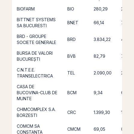
BIOFARM
BIO
280,29
286,7
BITTNET SYSTEMS
BNET
66,14
79,27
SA BUCURESTI
BRD - GROUPE
BRD
3.834,22
4.032
SOCIETE GENERALE
BURSA DE VALORI
BVB
82,79
77,38
BUCUREȘTI
C.N.T.E.E.
TEL
2.090,00
2.341,
TRANSELECTRICA
CASA DE
BUCOVINA-CLUB DE
BCM
9,34
6,82
MUNTE
CHIMCOMPLEX S.A.
CRC
1.399,30
1.495,
BORZESTI
COMCM SA
CMCM
69,05
0,39
CONSTANTA