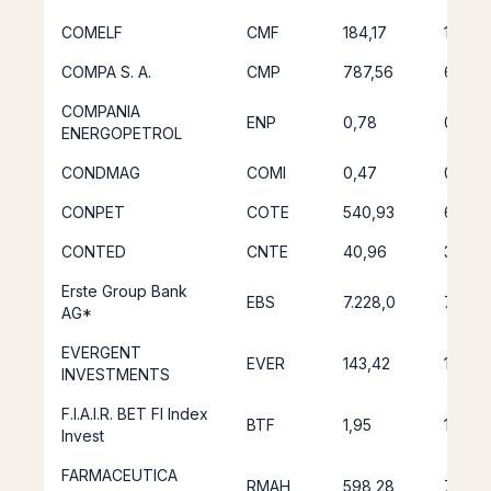
COMELF
CMF
184,17
168,4
COMPA S. A.
CMP
787,56
650,7
COMPANIA
ENP
0,78
0,11
ENERGOPETROL
CONDMAG
COMI
0,47
0,21
CONPET
COTE
540,93
606,2
CONTED
CNTE
40,96
32,52
Erste Group Bank
EBS
7.228,0
7.528,
AG*
EVERGENT
EVER
143,42
135,41
INVESTMENTS
F.I.A.I.R. BET FI Index
BTF
1,95
1,13
Invest
FARMACEUTICA
RMAH
598,28
747,0