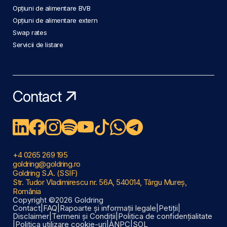
Opțiuni de alimentare BVB
Opțiuni de alimentare extern
Swap rates
Servicii de listare
Contact
+4 0265 269 195
goldring@goldring.ro
Goldring S.A. (SSIF)
Str. Tudor Vladimirescu nr. 56A, 540014, Târgu Mureș,
România
Copyright ©2026 Goldring
Contact
|
FAQ
|
Rapoarte și informații legale
|
Petiții
|
Disclaimer
|
Termeni și Condiții
|
Politica de confidențialitate
|
Politica utilizare cookie-uri
|
ANPC
|
SOL