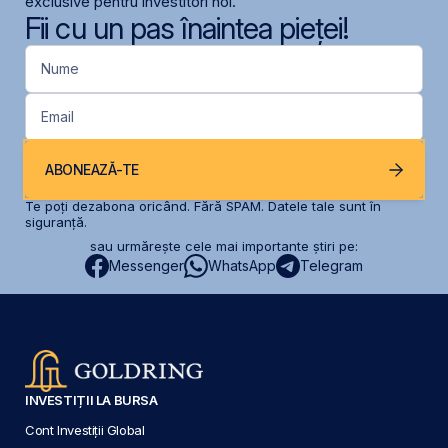
exclusive pentru investitori noi.
Fii cu un pas înaintea pieței!
Nume
Email
ABONEAZĂ-TE
Te poți dezabona oricând. Fără SPAM. Datele tale sunt în
siguranță.
sau urmărește cele mai importante știri pe:
Messenger
WhatsApp
Telegram
INVESTIȚII LA BURSA
Cont Investiții Global