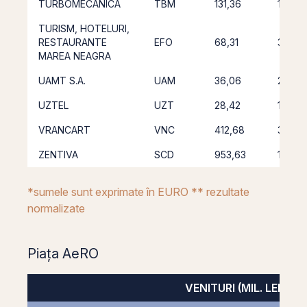
TURBOMECANICA
TBM
131,36
142,50
TURISM, HOTELURI,
RESTAURANTE
EFO
68,31
33,31
MAREA NEAGRA
UAMT S.A.
UAM
36,06
21,53
UZTEL
UZT
28,42
19,43
VRANCART
VNC
412,68
396,5
ZENTIVA
SCD
953,63
1.113,8
*sumele sunt exprimate în EURO ** rezultate
normalizate
Piața AeRO
VENITURI (MIL. LEI)