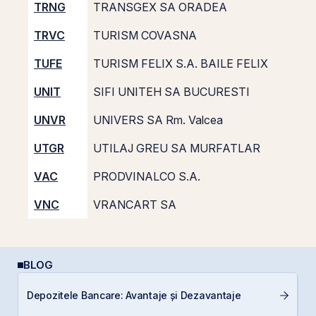
TRNG
TRANSGEX SA ORADEA
TRVC
TURISM COVASNA
TUFE
TURISM FELIX S.A. BAILE FELIX
UNIT
SIFI UNITEH SA BUCURESTI
UNVR
UNIVERS SA Rm. Valcea
UTGR
UTILAJ GREU SA MURFATLAR
VAC
PRODVINALCO S.A.
VNC
VRANCART SA
BLOG
P
Depozitele Bancare: Avantaje și Dezavantaje
a
s