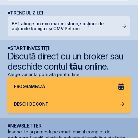
TRENDUL ZILEI
BET atinge un nou maxim istoric, susținut de
P
acțiunile Romgaz și OMV Petrom
d
START INVESTIȚII
Discută direct cu un broker sau
deschide contul
tău
online.
Alege varianta potrivită pentru tine:
PROGRAMEAZĂ
DESCHIDE CONT
NEWSLETTER
Înscrie-te și primești pe email: ghidul complet de
deducere fiscală, alerte la schimbari legislative și oferte