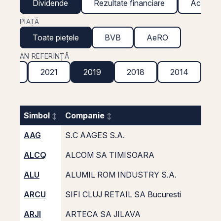
Dividende
Rezultate financiare
Acțiuni g
PIAȚĂ
Toate piețele
BVB
AeRO
AN REFERINȚĂ
2022
2021
2019
2018
2014
Simbol
Companie
AAG
S.C AAGES S.A.
ALCQ
ALCOM SA TIMISOARA
ALU
ALUMIL ROM INDUSTRY S.A.
ARCU
SIFI CLUJ RETAIL SA Bucuresti
ARJI
ARTECA SA JILAVA