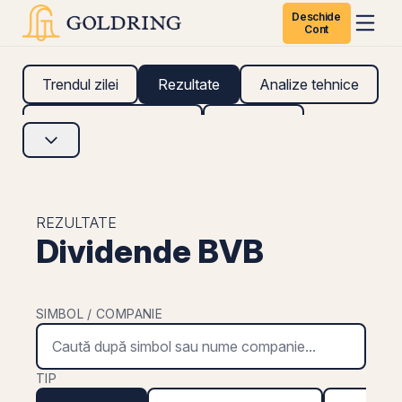
Deschide
Cont
Trendul zilei
Rezultate
Analize tehnice
Analize fundamentale
Research
REZULTATE
Dividende BVB
SIMBOL / COMPANIE
TIP