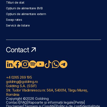
Titluri de stat
Opțiuni de alimentare BVB
Opțiuni de alimentare extern
Swap rates
Servicii de listare
Contact
+4 0265 269 195
goldring@goldring.ro
Goldring S.A. (SSIF)
Str. Tudor Vladimirescu nr. 56A, 540014, Târgu Mureș,
România
Copyright ©2026 Goldring
Contact
|
FAQ
|
Rapoarte și informații legale
|
Petiții
|
Disclaimer
|
Termeni și Condiții
|
Politica de confidențialitate