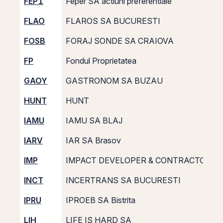
FEP1
Feper SA actiuni preferentiale
FLAO
FLAROS SA BUCURESTI
FOSB
FORAJ SONDE SA CRAIOVA
FP
Fondul Proprietatea
GAOY
GASTRONOM SA BUZAU
HUNT
HUNT
IAMU
IAMU SA BLAJ
IARV
IAR SA Brasov
IMP
IMPACT DEVELOPER & CONTRACTOR S.
INCT
INCERTRANS SA BUCURESTI
IPRU
IPROEB SA Bistrita
LIH
LIFE IS HARD SA