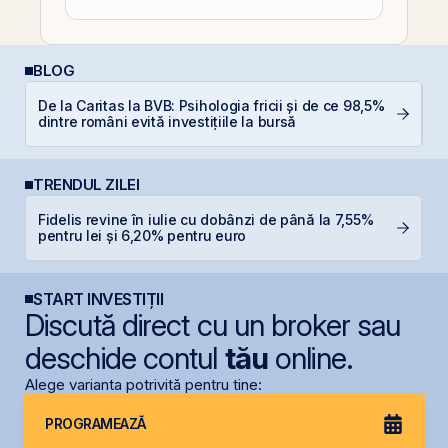
BLOG
P
De la Caritas la BVB: Psihologia fricii și de ce 98,5%
a
dintre români evită investițiile la bursă
s
TRENDUL ZILEI
Fidelis revine în iulie cu dobânzi de până la 7,55%
B
pentru lei și 6,20% pentru euro
a
START INVESTIȚII
Discută direct cu un broker sau
deschide contul
tău
online.
Alege varianta potrivită pentru tine:
PROGRAMEAZĂ