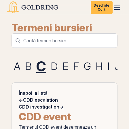
Deschide
Cont
Termeni bursieri
C
A
B
D
E
F
G
H
I
J
Înapoi la listă
←
CDD escalation
CDD investigation
→
CDD event
Termenul
CDD event
desemneaza un