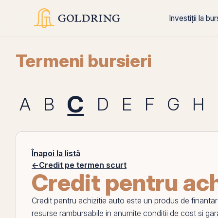
Investiții la bu
Termeni bursieri
C
A
B
D
E
F
G
H
Înapoi la listă
←
Credit pe termen scurt
Credit pentru ach
Credit pentru achizitie auto
este un produs de finantare f
resurse rambursabile in anumite conditii de cost si gar