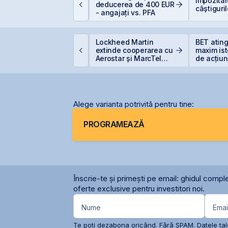
Impozita
regătirea pentru IPO
deducerea de 400 EUR
câștiguril
i listarea pe piața
- angajați vs. PFA
eRO a BVB
PO-ul Digi Spain este
Lockheed Martin
BET atin
coperit integral din
extinde cooperarea cu
maxim ist
rima zi
Aerostar și MarcTel
de acțiun
pentru mentenanța
OMV Pet
radarelor AN/TPQ-53 în
România
Alege varianta potrivită pentru tine:
PROGRAMEAZĂ
Înscrie-te și primești pe email: ghidul comple
oferte exclusive pentru investitori noi.
Nume
Emai
Te poți dezabona oricând. Fără SPAM. Datele tale