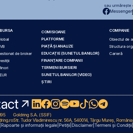
sau urmărește c
Messenger
A BURSA
COMPANIE
COMISIOANE
PLATFORME
Global
Obiectul de ac
PIAȚĂ ȘI ANALIZE
BVB
Structura org
EDUCAȚIE (SUNETUL BANILOR)
 gestionat de broker
Carieră
FINANȚARE COMPANII
stiții
TERMENI BURSIERI
Minori
SUNETUL BANILOR (VIDEO)
 EUR
ȘTIRI
act
195
Goldring S.A. (SSIF)
ring.ro
Str. Tudor Vladimirescu nr. 56A, 540014, Târgu Mureș, România
|
Rapoarte și informații legale
|
Petiții
|
Disclaimer
|
Termeni și Condiții