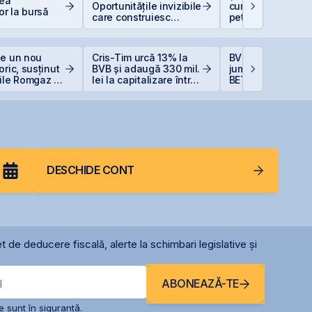
rea
Oportunitățile invizibile
cum afectează pr
or la bursă
care construiesc
petrolului Bursa 
viitorul AI
Valori București
ge un nou
Cris-Tim urcă 13% la
BVB încheie prim
oric, susținut
BVB și adaugă 330 mil.
jumătate din 202
ile Romgaz și
lei la capitalizare într-o
BET +33% și
rom
singură zi
capitalizare reco
DESCHIDE CONT
t de deducere fiscală, alerte la schimbari legislative și
ABONEAZĂ-TE
l
 sunt în siguranță.