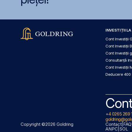
INVESTIȚII L
Cont Investiții 
Cont Investiții 
Cont Investiții
Consultanță Inve
Cont Investiții 
Deducere 400
Cont
+4 0265 269 
goldring@gold
Copyright ©2026 Goldring
Contact
|
FAQ
ANPC
|
SOL