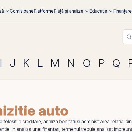
rsă
Comisioane
Platforme
Piață și analize
Educație
Finanțare
I
J
K
L
M
N
O
P
Q
izitie auto
olosit in creditare, analiza bonitatii si administrarea relatiei din
antie. In analiza unei finantari, termenul trebuie analizat impreu