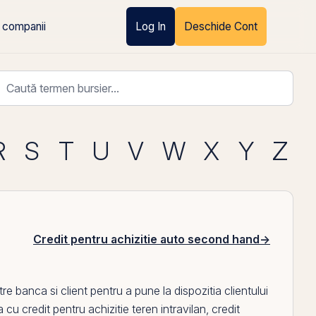
 companii
Log In
Deschide Cont
R
S
T
U
V
W
X
Y
Z
Credit pentru achizitie auto second hand
→
tre banca si client pentru a pune la dispozitia clientului
na cu
credit pentru achizitie teren intravilan
,
credit