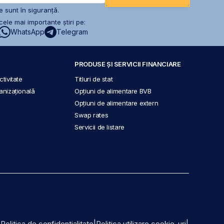
 sunt în siguranță.
ele mai importante știri pe:
WhatsApp
Telegram
PRODUSE ȘI SERVICII FINANCIARE
tivitate
Titluri de stat
anizațională
Opțiuni de alimentare BVB
Opțiuni de alimentare extern
Swap rates
Servicii de listare
|
Politica de confidențialitate
|
Politica utilizare cookie-uri
|