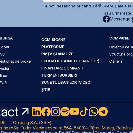
Te poți dezabona oricând. Fără SPAM. Datele tale
sau urmărește c
Messenger
A BURSA
COMPANIE
COMISIOANE
PLATFORME
Global
Obiectul de ac
PIAȚĂ ȘI ANALIZE
BVB
Structura org
EDUCAȚIE (SUNETUL BANILOR)
 gestionat de broker
Carieră
FINANȚARE COMPANII
stiții
TERMENI BURSIERI
Minori
SUNETUL BANILOR (VIDEO)
 EUR
ȘTIRI
act
195
Goldring S.A. (SSIF)
ring.ro
Str. Tudor Vladimirescu nr. 56A, 540014, Târgu Mureș, România
|
Rapoarte și informații legale
|
Petiții
|
Disclaimer
|
Termeni și Condiții