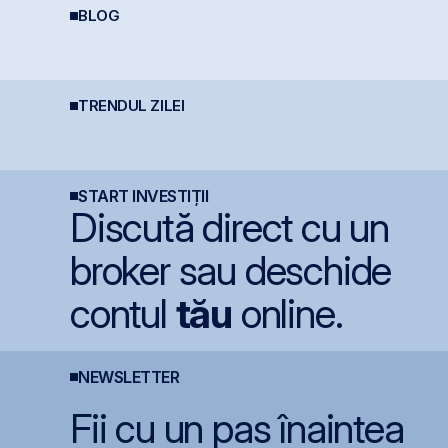
BLOG
De la Caritas la BVB:
Perspective Economice
I
Psihologia fricii și de
2026: De la Exuberanța
c
ce 98,5% dintre români
AI la Noua Ordine Geo-
evită investițiile la
Economică
bursă
TRENDUL ZILEI
Statul român
Simtel își extinde
S
pregătește finanțarea
prezența
e
pentru achiziția
internațională prin
P
gazelor Neptun Deep
deschiderea unei
l
filiale în Italia
p
START INVESTIȚII
Discută direct cu un
broker sau deschide
contul
tău
online.
NEWSLETTER
Fii cu un pas înaintea