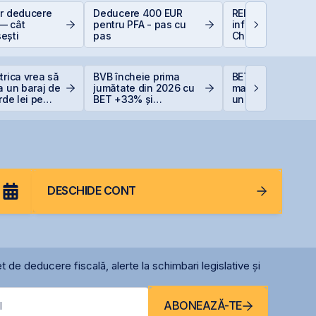
or deducere
Deducere 400 EUR
REIT-urile de
— cât
pentru PFA - pas cu
infrastructură din
ești
pas
China - să copie
la cel ce copiază?
trica vrea să
BVB încheie prima
BET atinge un no
a un baraj de
jumătate din 2026 cu
maxim istoric la B
rde lei pe
BET +33% și
un avans de 30,
capitalizare record
la începutul anulu
DESCHIDE CONT
t de deducere fiscală, alerte la schimbari legislative și
ABONEAZĂ-TE
l