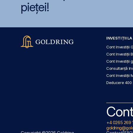
pieței!
INVESTIȚII L
Cont Investiții 
Cont Investiții 
Cont Investiții
Consultanță Inve
Cont Investiții 
Deducere 400
Cont
+4 0265 269 
goldring@gold
Copyright ©2026 Goldring
Contact
|
FAQ