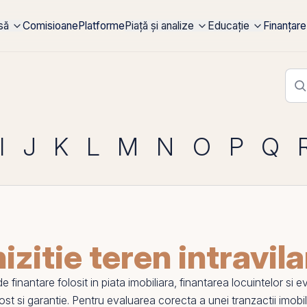
rsă
Comisioane
Platforme
Piață și analize
Educație
Finanțare
I
J
K
L
M
N
O
P
Q
izitie teren intravil
 finantare folosit in piata imobiliara, finantarea locuintelor si e
ost si garantie. Pentru evaluarea corecta a unei tranzactii imobi