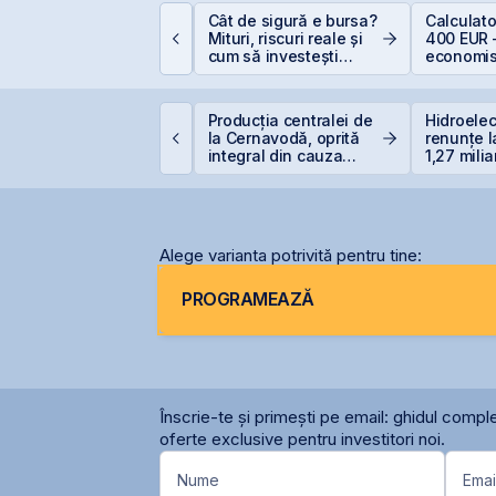
Cât de sigură e bursa?
Calculat
mpozitarea
Mituri, riscuri reale și
400 EUR 
âștigurilor la bursă
cum să investești
economis
inteligent
imtel Team cedează
Producția centralei de
Hidroelec
tapizat 14% din ANT
la Cernavodă, oprită
renunțe l
ower pentru 3,99 mil.
integral din cauza
1,27 milia
ei și își reduce
secetei
Siret
articipația la 37%
Alege varianta potrivită pentru tine:
PROGRAMEAZĂ
Înscrie-te și primești pe email: ghidul comple
oferte exclusive pentru investitori noi.
Nume
Emai