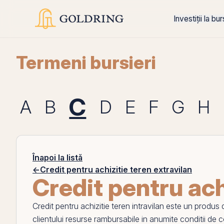
Investiții la bu
Termeni bursieri
C
A
B
D
E
F
G
H
Înapoi la listă
←
Credit pentru achizitie teren extravilan
Credit pentru ach
Credit pentru achizitie teren intravilan
este un produs de
clientului resurse rambursabile in anumite conditii de c