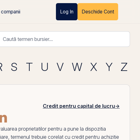
 companii
Log In
Deschide Cont
R
S
T
U
V
W
X
Y
Z
Credit pentru capital de lucru
→
an
valuarea proprietatilor pentru a pune la dispozitia
liare, termenul trebuie corelat cu
credit pentru achizitie